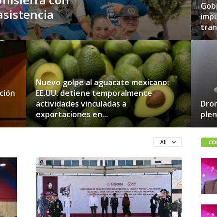
Gobi
asistencia
impu
tran
Nuevo golpe al aguacate mexicano:
ción
EE.UU. detiene temporalmente
actividades vinculadas a
Dron
exportaciones en...
plen
CO
All