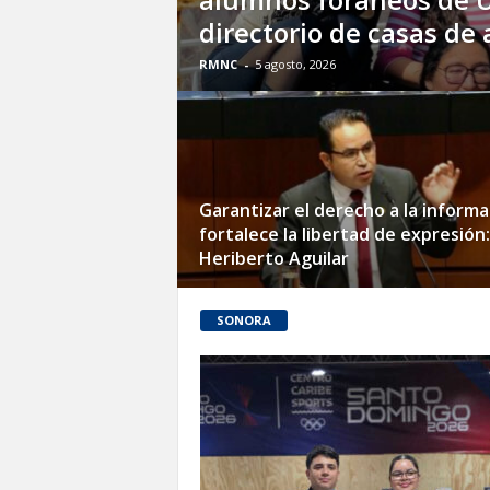
directorio de casas de 
RMNC
-
5 agosto, 2026
Garantizar el derecho a la informa
fortalece la libertad de expresión:
Heriberto Aguilar
SONORA