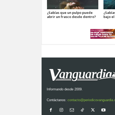
¿Sabías que un pulpo puede
¿Sabía
abrir un frasco desde dentro?
bajo e
Informando desde 2009.
Contáctanos:
contacto@periodicovanguardia