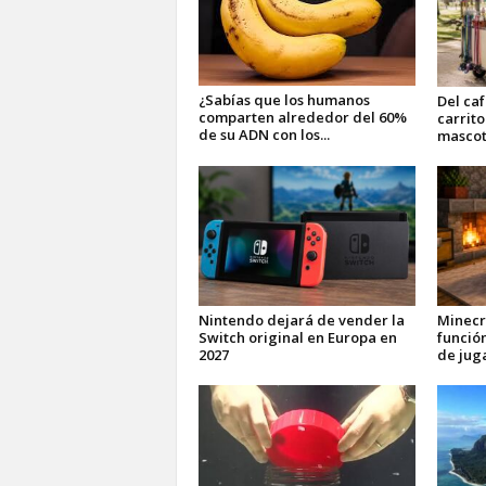
¿Sabías que los humanos
Del ca
comparten alrededor del 60%
carrito
de su ADN con los...
mascota
Nintendo dejará de vender la
Minecr
Switch original en Europa en
funció
2027
de jug