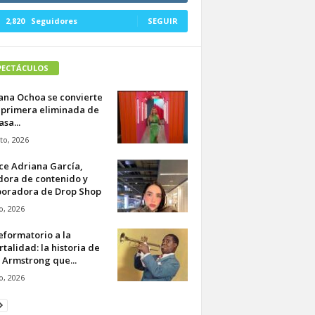
2,820
Seguidores
SEGUIR
PECTÁCULOS
ana Ochoa se convierte
 primera eliminada de
asa...
to, 2026
ce Adriana García,
dora de contenido y
boradora de Drop Shop
io, 2026
eformatorio a la
talidad: la historia de
 Armstrong que...
io, 2026