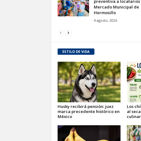
preventiva a locatarios
Mercado Municipal de
Hermosillo
4 agosto, 2026
ESTILO DE VIDA
Husky recibirá pensión: juez
Los ch
marca precedente histórico en
al seca
México
culinar