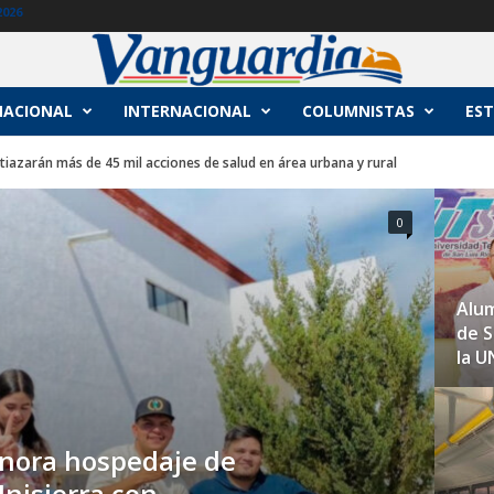
2026
NACIONAL
INTERNACIONAL
COLUMNISTAS
EST
azarán más de 45 mil acciones de salud en área urbana y rural
0
Alum
de S
la 
onora hospedaje de
nisierra con