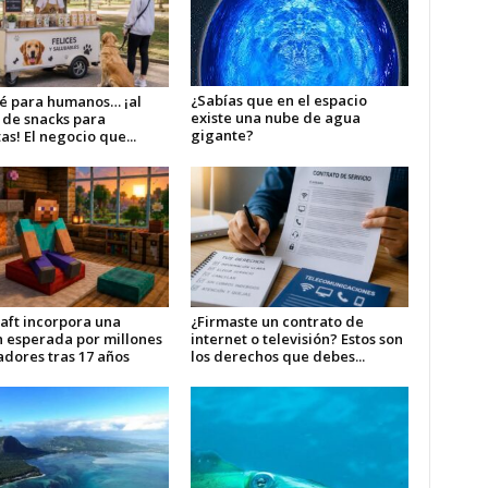
¿Sabías que en el espacio
fé para humanos… ¡al
existe una nube de agua
 de snacks para
gigante?
s! El negocio que...
aft incorpora una
¿Firmaste un contrato de
n esperada por millones
internet o televisión? Estos son
adores tras 17 años
los derechos que debes...