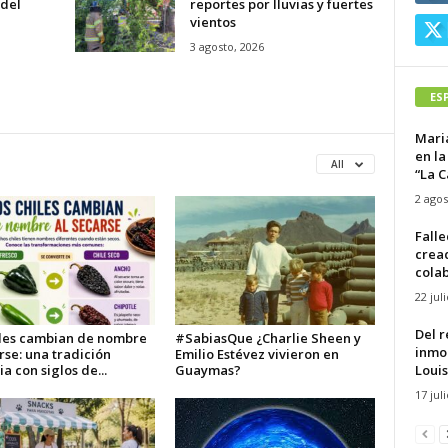
 del
reportes por lluvias y fuertes
vientos
3 agosto, 2026
ES
Mari
en la
All
“La C
2 agos
Falle
crea
cola
22 jul
Del r
iles cambian de nombre
#SabiasQue ¿Charlie Sheen y
inmor
rse: una tradición
Emilio Estévez vivieron en
Louis
ia con siglos de...
Guaymas?
17 jul