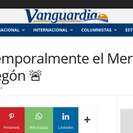
NACIONAL
INTERNACIONAL
COLUMNISTAS
EST
temporalmente el Me
gón 🚨
0
Pinterest
WhatsApp
Linkedin