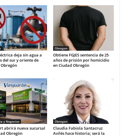
n
Obregon
léctrica deja sin agua a
Obtiene FGJES sentencia de 25
s del sur y oriente de
años de prisión por homicidio
 Obregón
en Ciudad Obregón
a y Negocios
Obregon
t abrirá nueva sucursal
Claudia Fabiola Santacruz
dad Obregón
Avilés hace historia; será la