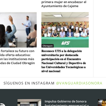
primera mujer en encabezar el
Ayuntamiento de Cajeme
n
Obregon
fortalece su futuro con
𝐑𝐞𝐜𝐨𝐧𝐨𝐜𝐞 𝐔𝐓𝐒 𝐚 𝐥𝐚 𝐝𝐞𝐥𝐞𝐠𝐚𝐜𝐢𝐨́𝐧
ida oferta educativa:
𝐮𝐧𝐢𝐯𝐞𝐫𝐬𝐢𝐭𝐚𝐫𝐢𝐚 𝐩𝐨𝐫 𝐝𝐞𝐬𝐭𝐚𝐜𝐚𝐝𝐚
on las instituciones más
𝐩𝐚𝐫𝐭𝐢𝐜𝐢𝐩𝐚𝐜𝐢𝐨́𝐧 𝐞𝐧 𝐞𝐥 𝐄𝐧𝐜𝐮𝐞𝐧𝐭𝐫𝐨
adas de Ciudad Obregón
𝐍𝐚𝐜𝐢𝐨𝐧𝐚𝐥 𝐂𝐮𝐥𝐭𝐮𝐫𝐚𝐥 𝐲 𝐃𝐞𝐩𝐨𝐫𝐭𝐢𝐯𝐨 𝐝𝐞
𝐥𝐚𝐬 𝐔𝐧𝐢𝐯𝐞𝐫𝐬𝐢𝐝𝐚𝐝𝐞𝐬 𝐓𝐞𝐜𝐧𝐨𝐥𝐨́𝐠𝐢𝐜𝐚𝐬 𝐚
𝐧𝐢𝐯𝐞𝐥 𝐧𝐚𝐜𝐢𝐨𝐧𝐚𝐥
SÍGUENOS EN INSTAGRAM
@VANGUARDIASONORA
Impulsa Gobierno de Sonora
fortalecimiento empresarial y