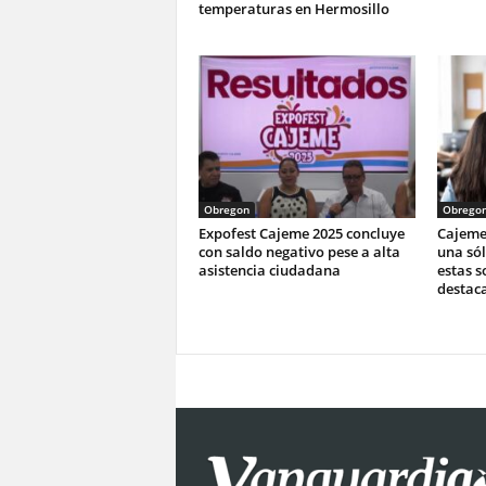
temperaturas en Hermosillo
Obregon
Obrego
Expofest Cajeme 2025 concluye
Cajeme 
con saldo negativo pese a alta
una sól
asistencia ciudadana
estas s
destac