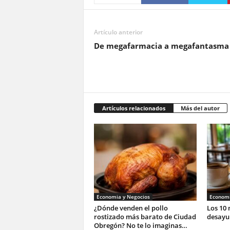
Artículo anterior
De megafarmacia a megafantasma
Artículos relacionados
Más del autor
Economia y Negocios
Economi
¿Dónde venden el pollo
Los 10 
rostizado más barato de Ciudad
desayu
Obregón? No te lo imaginas…