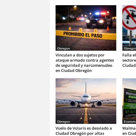
Obregon
Obrego
Vinculan a dos sujetos por
Falla e
ataque armado contra agentes
sectore
de seguridad y narcomenudeo
Ciudad
en Ciudad Obregón
Obregon
Economi
Vuelo de Volaris es desviado a
Walmar
Ciudad Obregón por altas
en Ciu