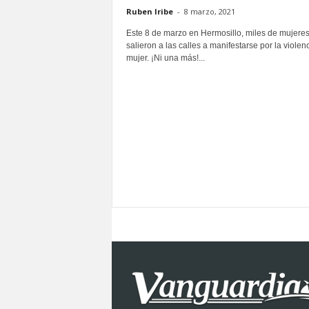
Ruben Iribe
-
8 marzo, 2021
S
o
Este 8 de marzo en Hermosillo, miles de mujere
n
salieron a las calles a manifestarse por la violenc
o
mujer. ¡Ni una más!...
r
a