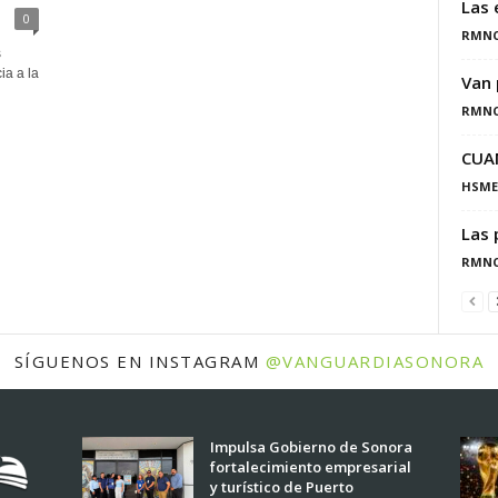
Las 
0
RMN
s
ia a la
Van 
RMN
CUA
HSME
Las 
RMN
SÍGUENOS EN INSTAGRAM
@VANGUARDIASONORA
Impulsa Gobierno de Sonora
fortalecimiento empresarial
y turístico de Puerto