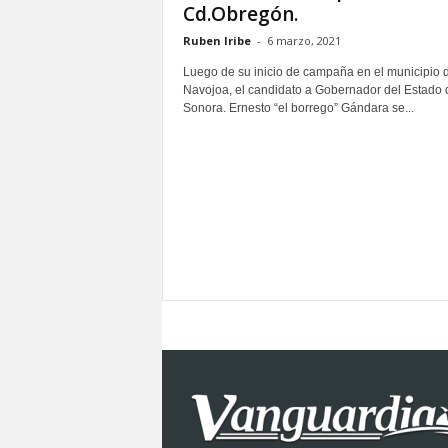
Cd.Obregón.
S
o
Ruben Iribe
-
6 marzo, 2021
n
Luego de su inicio de campaña en el municipio 
o
Navojoa, el candidato a Gobernador del Estado 
r
Sonora. Ernesto “el borrego” Gándara se...
a