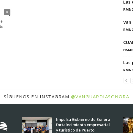
Las 
RMN
0
Van 
de
de
RMN
CUA
HSME
Las 
RMN
SÍGUENOS EN INSTAGRAM
@VANGUARDIASONORA
Impulsa Gobierno de Sonora
fortalecimiento empresarial
y turístico de Puerto