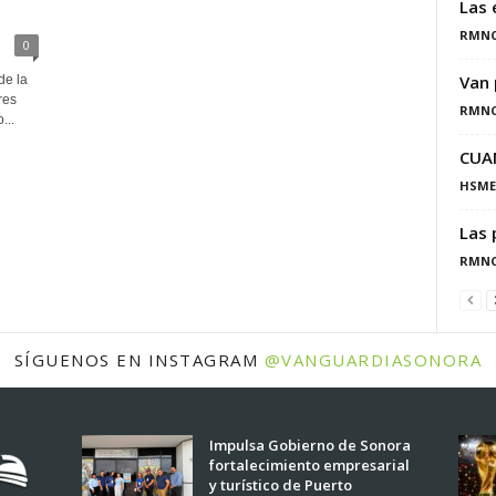
Las 
RMN
0
Van 
de la
res
RMN
...
CUA
HSME
Las 
RMN
SÍGUENOS EN INSTAGRAM
@VANGUARDIASONORA
Impulsa Gobierno de Sonora
fortalecimiento empresarial
y turístico de Puerto