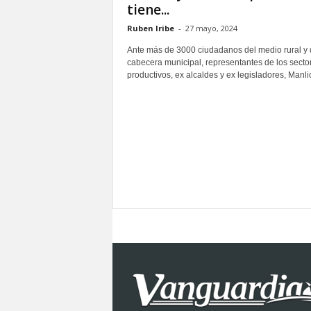
tiene...
S
o
Ruben Iribe
-
27 mayo, 2024
n
Ante más de 3000 ciudadanos del medio rural y 
o
cabecera municipal, representantes de los secto
r
productivos, ex alcaldes y ex legisladores, Manlio
a