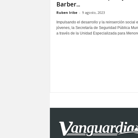
Barber...
S
o
Ruben Iribe
-
9 agosto, 2023
n
Impulsando el desarrollo y la reinserción social e
o
jóvenes, la Secretaría de Seguridad Pública Mun
r
a través de la Unidad Especializada para Menores
a