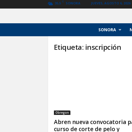
C
SONORA
JUEVES, AGOSTO 6, 2026
35.5
N
SONORA
o
t
Etiqueta: inscripción
i
c
i
a
s
V
a
n
g
u
a
r
Obregon
d
Abren nueva convocatoria p
i
curso de corte de pelo y
a