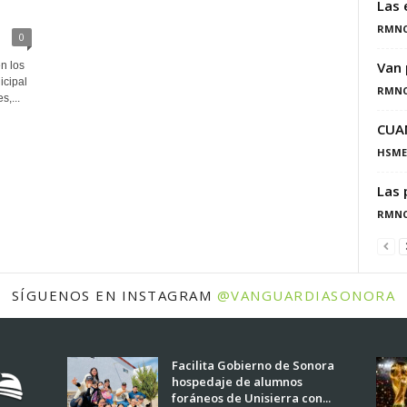
Las 
RMN
0
Van 
n los
icipal
RMN
,...
CUA
HSME
Las 
RMN
SÍGUENOS EN INSTAGRAM
@VANGUARDIASONORA
Facilita Gobierno de Sonora
hospedaje de alumnos
foráneos de Unisierra con...