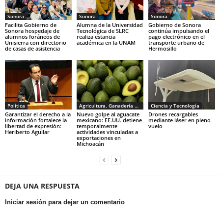
Sonora
Sonora
Sonora
Facilita Gobierno de
Alumna de la Universidad
Gobierno de Sonora
Sonora hospedaje de
Tecnológica de SLRC
continúa impulsando el
alumnos foráneos de
realiza estancia
pago electrónico en el
Unisierra con directorio
académica en la UNAM
transporte urbano de
de casas de asistencia
Hermosillo
Política
Agricultura, Ganadería y Pesca
Ciencia y Tecnología
Garantizar el derecho a la
Nuevo golpe al aguacate
Drones recargables
información fortalece la
mexicano: EE.UU. detiene
mediante láser en pleno
libertad de expresión:
temporalmente
vuelo
Heriberto Aguilar
actividades vinculadas a
exportaciones en
Michoacán
DEJA UNA RESPUESTA
Iniciar sesión para dejar un comentario