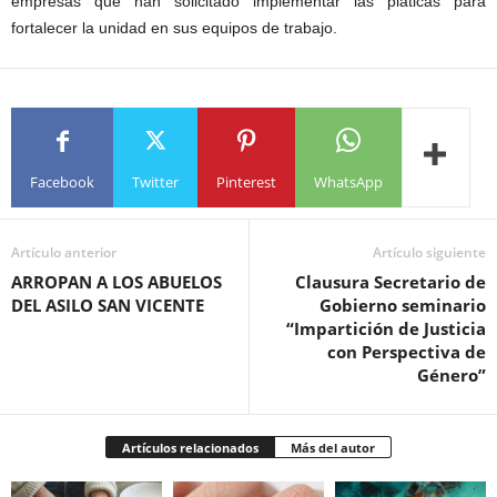
empresas que han solicitado implementar las pláticas para
fortalecer la unidad en sus equipos de trabajo.
Facebook
Twitter
Pinterest
WhatsApp
Artículo anterior
Artículo siguiente
ARROPAN A LOS ABUELOS
Clausura Secretario de
DEL ASILO SAN VICENTE
Gobierno seminario
“Impartición de Justicia
con Perspectiva de
Género”
Artículos relacionados
Más del autor