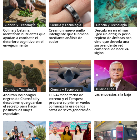
Ciencia y Tecnología
Ciencia y Tecnología
Ciencia y Tecnología
Colina y betaína:
Crean un nuevo anillo
Descubren en el mar
identifican nutrientes que
inteligente que funciona
Egeo un antiguo pecio
ayudan a combatir el
mediante análisis de
repleto de ánforas con
deterioro cognitivo en el
sudor
vino que desvela una
envejecimiento
sorprendente red
comercial de hace 24
siglos
Hilario Olea
Ciencia y Tecnología
Ciencia y Tecnología
Las encuestas a la baja
Analizan los hongos
El F-47 tiene fecha de
negros de Chernóbil y
estreno y el Tempest
descubren que guardan
prepara su primer vuelo:
el secreto para hacer
comienza la era de los
posibles los viajes
cazas de sexta generación
espaciales