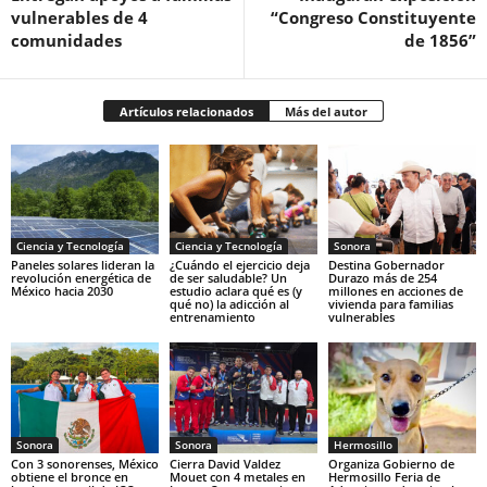
vulnerables de 4
“Congreso Constituyente
comunidades
de 1856”
Artículos relacionados
Más del autor
Ciencia y Tecnología
Ciencia y Tecnología
Sonora
Paneles solares lideran la
¿Cuándo el ejercicio deja
Destina Gobernador
revolución energética de
de ser saludable? Un
Durazo más de 254
México hacia 2030
estudio aclara qué es (y
millones en acciones de
qué no) la adicción al
vivienda para familias
entrenamiento
vulnerables
Sonora
Sonora
Hermosillo
Con 3 sonorenses, México
Cierra David Valdez
Organiza Gobierno de
obtiene el bronce en
Mouet con 4 metales en
Hermosillo Feria de