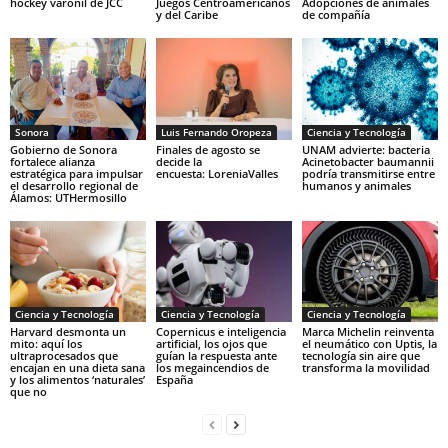
hockey varonil de JCC
Juegos Centroamericanos
Adopciones de animales
y del Caribe
de compañía
Sonora
Luis Fernando Oropeza
Ciencia y Tecnología
Gobierno de Sonora
Finales de agosto se
UNAM advierte: bacteria
fortalece alianza
decide la
Acinetobacter baumannii
estratégica para impulsar
encuesta: LoreniaValles
podría transmitirse entre
el desarrollo regional de
humanos y animales
Álamos: UTHermosillo
Ciencia y Tecnología
Ciencia y Tecnología
Ciencia y Tecnología
Harvard desmonta un
Copernicus e inteligencia
Marca Michelin reinventa
mito: aquí los
artificial, los ojos que
el neumático con Uptis, la
ultraprocesados que
guían la respuesta ante
tecnología sin aire que
encajan en una dieta sana
los megaincendios de
transforma la movilidad
y los alimentos ‘naturales’
España
que no