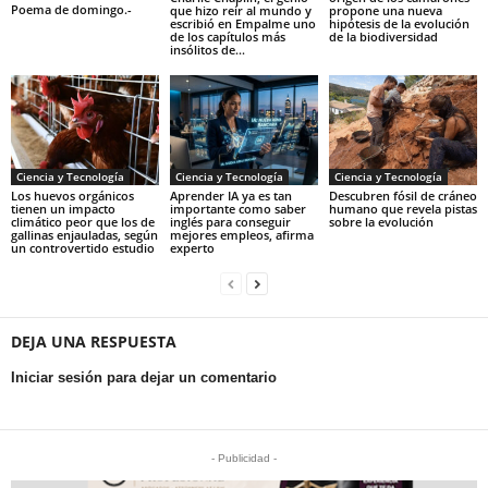
Poema de domingo.-
que hizo reír al mundo y
propone una nueva
escribió en Empalme uno
hipótesis de la evolución
de los capítulos más
de la biodiversidad
insólitos de...
Ciencia y Tecnología
Ciencia y Tecnología
Ciencia y Tecnología
Los huevos orgánicos
Aprender IA ya es tan
Descubren fósil de cráneo
tienen un impacto
importante como saber
humano que revela pistas
climático peor que los de
inglés para conseguir
sobre la evolución
gallinas enjauladas, según
mejores empleos, afirma
un controvertido estudio
experto
DEJA UNA RESPUESTA
Iniciar sesión para dejar un comentario
- Publicidad -