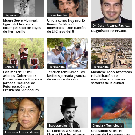
Deportes
Espectáculos
Muere Steve Monreal,
Un día como hoy murió
figura del histórico
Ramón Valdés, el
Dr. Cesar Alvarez Pacheco
bicampeonato de Rayos
inolvidable “Don Ramón”
Diagnóstico reservado.
de Hermosillo
de El Chavo del 8
Sonora
Hermosillo
Hermosillo
Con más de 13 mil
Tendrán familias de Los
Mantiene Toño Astiazarán
árboles, Gobernador
Jardines jornada gratuita
rehabilitación de
Durazo suma a Sonora a
de servicios de salud
vialidades en diversos
Jornada Nacional de
sectores de la ciudad
Reforestación de
Presidenta Sheinbaum
Espectáculos
Ciencia y Tecnología
De Londres a Sonora:
Un estudio sobre el
Bernardo Elenes Habas
Charlie Chaplin, el genio
origen de los camarones