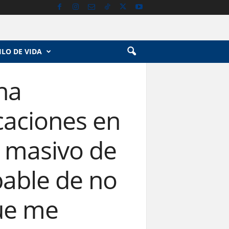
ILO DE VIDA
una
icaciones en
 masivo de
pable de no
ue me