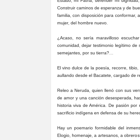
Estado, mi Patria, defender mi dignidad,
Construir caminos de esperanza y de bu
familia, con disposición para conformar, a
mujer, del hombre nuevo.
¿Acaso, no sería maravilloso escucha
comunidad, dejar testimonio legítimo de s
semejantes, por su tierra?…
El vino dulce de la poesía, recorre, tibio,
aullando desde el Bacatete, cargado de
Releo a Neruda, quien llenó con sus ve
de amor y una canción desesperada, has
historia viva de América. De pasión por r
sacrificio indígena en defensa de su here
Hay un poemario formidable del inmens
Elogio, homenaje, a artesanos, a obrero