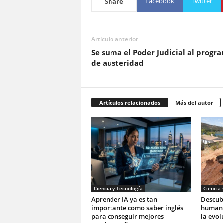
Facebook
Twitter
Share
Artículo anterior
Se suma el Poder Judicial al progr
de austeridad
Artículos relacionados
Más del autor
Ciencia y Tecnología
Ciencia 
Aprender IA ya es tan
Descubr
importante como saber inglés
humano
para conseguir mejores
la evol