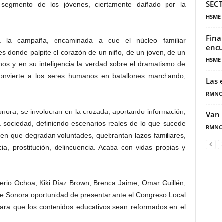
SECT
el segmento de los jóvenes, ciertamente dañado por la
HSME
Fina
na la campaña, encaminada a que el núcleo familiar
encu
es donde palpite el corazón de un niño, de un joven, de un
HSME
os y en su inteligencia la verdad sobre el dramatismo de
onvierte a los seres humanos en batallones marchando,
Las 
RMNC
onora, se involucran en la cruzada, aportando información,
Van 
 sociedad, definiendo escenarios reales de lo que sucede
RMNC
 en que degradan voluntades, quebrantan lazos familiares,
ia, prostitución, delincuencia. Acaba con vidas propias y
erio Ochoa, Kiki Díaz Brown, Brenda Jaime, Omar Guillén,
de Sonora oportunidad de presentar ante el Congreso Local
 para que los contenidos educativos sean reformados en el