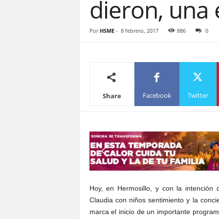
dieron, una
S
o
n
Por
HSME
-
8 febrero, 2017
886
0
o
r
a
Facebook
Twitter
Share
Hoy, en Hermosillo, y con la intención
Claudia con niños sentimiento y la conci
marca el inicio de un importante program