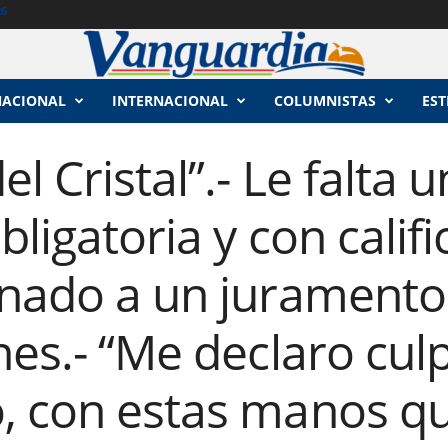
26
NACIONAL
INTERNACIONAL
COLUMNISTAS
EST
l Cristal”.- Le falta 
bligatoria y con calif
unado a un juramento
nes.- “Me declaro cul
, con estas manos q