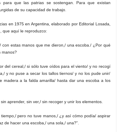
ras para que las patrias se sostengan. Para que existan
urgidas de su capacidad de trabajo.
cias en 1975 en Argentina, elaborado por Editorial Losada,
, que aquí le reproduzco:
,/ con estas manos que me dieron,/ una escoba./ ¿Por qué
on manos?
r del cereal,/ si sólo tuve oídos para el viento/ y no recogí
a,/ y no puse a secar los tallos tiernos/ y no los pude unir/
e madera a la falda amarilla/ hasta dar una escoba a los
sin aprender, sin ver,/ sin recoger y unir los elementos.
 tiempo,/ pero no tuve manos,/ ¿y así cómo podía/ aspirar
az de hacer una escoba,/ una sola,/ una?”.