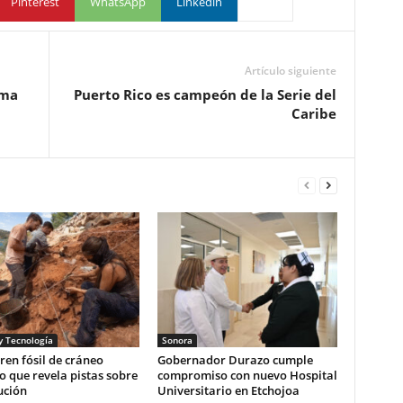
Pinterest
WhatsApp
Linkedin
Artículo siguiente
ama
Puerto Rico es campeón de la Serie del
Caribe
y Tecnología
Sonora
en fósil de cráneo
Gobernador Durazo cumple
 que revela pistas sobre
compromiso con nuevo Hospital
ución
Universitario en Etchojoa