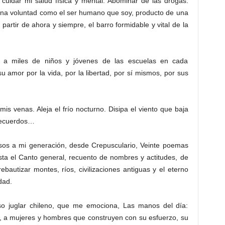
 cuidar mi salud física y mental. Abominar de las drogas.
ena voluntad como el ser humano que soy, producto de una
 partir de ahora y siempre, el barro formidable y vital de la
r a miles de niños y jóvenes de las escuelas en cada
u amor por la vida, por la libertad, por sí mismos, por sus
 mis venas. Aleja el frío nocturno. Disipa el viento que baja
 recuerdos…
rsos a mi generación, desde Crepusculario, Veinte poemas
ta el Canto general, recuento de nombres y actitudes, de
ebautizar montes, ríos, civilizaciones antiguas y el eterno
dad.
o juglar chileno, que me emociona, Las manos del día:
s, a mujeres y hombres que construyen con su esfuerzo, su