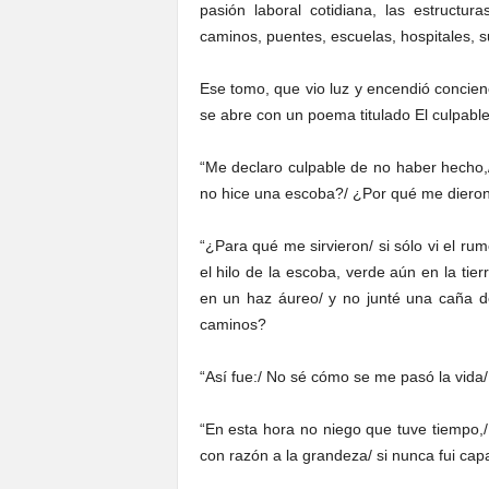
pasión laboral cotidiana, las estructu
caminos, puentes, escuelas, hospitales, s
Ese tomo, que vio luz y encendió concien
se abre con un poema titulado El culpable
“Me declaro culpable de no haber hecho
no hice una escoba?/ ¿Por qué me dier
“¿Para qué me sirvieron/ si sólo vi el rumo
el hilo de la escoba, verde aún en la tierr
en un haz áureo/ y no junté una caña d
caminos?
“Así fue:/ No sé cómo se me pasó la vida/ 
“En esta hora no niego que tuve tiempo,/
con razón a la grandeza/ si nunca fui cap