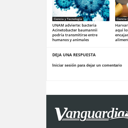
Ciencia y Tecnología
Ciencia 
UNAM advierte: bacteria
Harvar
Acinetobacter baumannii
aquí lo
podría transmitirse entre
encajan
humanos y animales
aliment
DEJA UNA RESPUESTA
Iniciar sesión para dejar un comentario