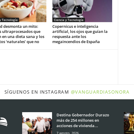
y Tecnología
Ciencia y Tecnología
d desmonta un mito:
Copernicus e inteligencia
s ultraprocesados que
artificial, los ojos que guían la
 en una dieta sana y los
respuesta ante los
os ‘naturales’ que no
megaincendios de España
SÍGUENOS EN INSTAGRAM
@VANGUARDIASONORA
Destina Gobernador Durazo
más de 254 millones en
acciones de vivienda...
7 agosto, 2026