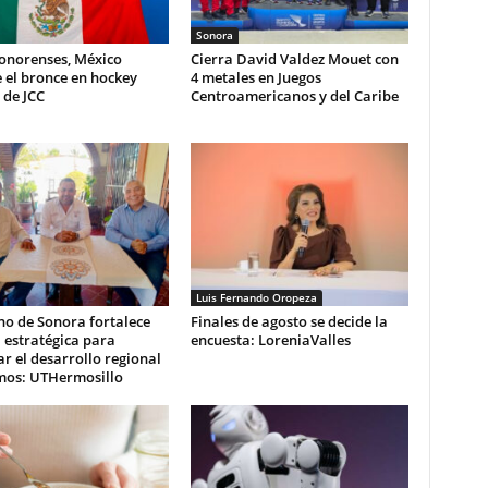
Sonora
sonorenses, México
Cierra David Valdez Mouet con
 el bronce en hockey
4 metales en Juegos
 de JCC
Centroamericanos y del Caribe
Luis Fernando Oropeza
no de Sonora fortalece
Finales de agosto se decide la
 estratégica para
encuesta: LoreniaValles
r el desarrollo regional
mos: UTHermosillo