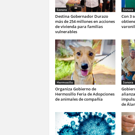
Sonora
Sonora
Destina Gobernador Durazo
Con 3 
más de 254 millones en acciones
obtiene
de vivienda para familias
varonil
vulnerables
Hermosillo
Sonora
Organiza Gobierno de
Gobier
Hermosillo Feria de Adopciones
alianza
de animales de compañía
impulsa
de Ála