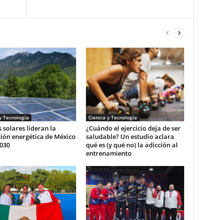
y Tecnología
Ciencia y Tecnología
 solares lideran la
¿Cuándo el ejercicio deja de ser
ión energética de México
saludable? Un estudio aclara
030
qué es (y qué no) la adicción al
entrenamiento