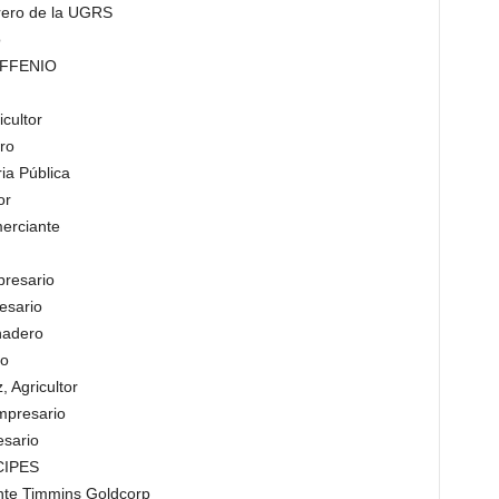
orero de la UGRS
o
CAFFENIO
cultor
ro
ia Pública
or
erciante
presario
esario
nadero
ro
 Agricultor
mpresario
sario
CIPES
ente Timmins Goldcorp