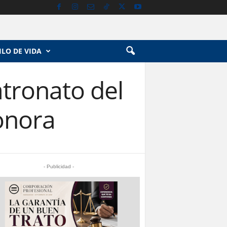
ILO DE VIDA
tronato del
onora
- Publicidad -