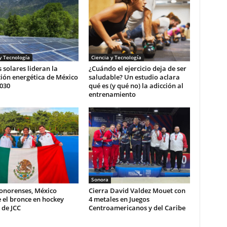
y Tecnología
Ciencia y Tecnología
 solares lideran la
¿Cuándo el ejercicio deja de ser
ión energética de México
saludable? Un estudio aclara
030
qué es (y qué no) la adicción al
entrenamiento
Sonora
sonorenses, México
Cierra David Valdez Mouet con
 el bronce en hockey
4 metales en Juegos
 de JCC
Centroamericanos y del Caribe