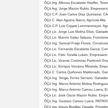
ÔÇó Ing. Alfonso Escalante Hoeffer, Tes
ÔÇó Ing. Jorge Mazón Rubio, Empresari
ÔÇó C.P. Juan Carlos Díaz Quintanar, 
ÔÇó C. Alan Aguirre Ibarra, Agrícola Alta
ÔÇó C.P. Luis Coppel Lemmenmeyer, Agri
ÔÇó Lic. Jorge Luis Molina Elías, Ganade
ÔÇó Lic. Marina Galaz Salazar, Funcionar
ÔÇó Ing. Samuel Fraijo Flores, Construct
ÔÇó Lic. Fernando Escalante Garza, Com
ÔÇó Lic. Félix Tonella Luken, Empresario
ÔÇó Lic. Vicente Contreras Pavlovich Em
ÔÇó Lic. Enrique Vizcaíno Miranda, Empr
ÔÇó C. Carlos Quiñones Maldonado, Ga
ÔÇó Ing. Sergio Torres Serrano, Ganade
ÔÇó Ing. Marco Antonio Molina Rodríguez,
ÔÇó Ing. Marco Antonio Camou Loera, E
ÔÇó Lic. José Oscar Mazón Rubio, Empre
ÔÇó Ing. Gustavo Camou Loera, PATRO
ÔÇó Ing. Arturo Bonillas Zepeda, Presid