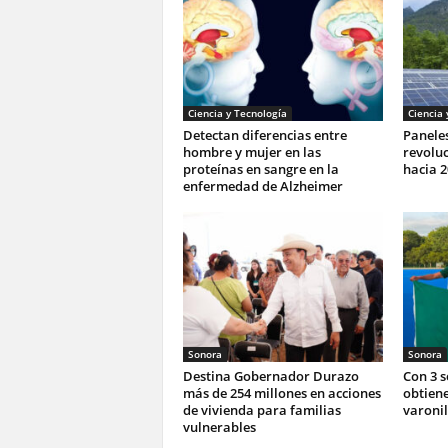
Ciencia y Tecnología
Ciencia 
Detectan diferencias entre
Paneles
hombre y mujer en las
revoluc
proteínas en sangre en la
hacia 2
enfermedad de Alzheimer
Sonora
Sonora
Destina Gobernador Durazo
Con 3 
más de 254 millones en acciones
obtiene
de vivienda para familias
varonil
vulnerables