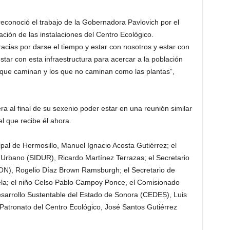
conoció el trabajo de la Gobernadora Pavlovich por el
ción de las instalaciones del Centro Ecológico.
ias por darse el tiempo y estar con nosotros y estar con
estar con esta infraestructura para acercar a la población
s que caminan y los que no caminan como las plantas”,
a al final de su sexenio poder estar en una reunión similar
l que recibe él ahora.
pal de Hermosillo, Manuel Ignacio Acosta Gutiérrez; el
o Urbano (SIDUR), Ricardo Martínez Terrazas; el Secretario
ON), Rogelio Díaz Brown Ramsburgh; el Secretario de
a; el niño Celso Pablo Campoy Ponce, el Comisionado
esarrollo Sustentable del Estado de Sonora (CEDES), Luis
 Patronato del Centro Ecológico, José Santos Gutiérrez