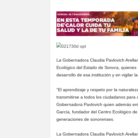
S
o
n
o
r
a
La Gobernadora Claudia Pavlovich Arellan
Ecológico del Estado de Sonora, quienes p
desarrollo de esa institución y en vigilar l
“El aprendizaje y respeto por la naturale
transmitirse a todos los ciudadanos para 
Gobernadora Pavlovich quien además ent
García, fundador del Centro Ecológico de 
generaciones de sonorenses.
La Gobernadora Claudia Pavlovich Arellan