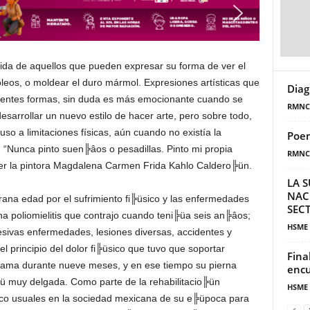
vida de aquellos que pueden expresar su forma de ver el
óleos, o moldear el duro mármol. Expresiones artísticas que
Diag
rentes formas, sin duda es más emocionante cuando se
RMNC
esarrollar un nuevo estilo de hacer arte, pero sobre todo,
o a limitaciones físicas, aún cuando no existía la
Poem
 “Nunca pinto suen╠âos o pesadillas. Pinto mi propia
RMNC
cer la pintora Magdalena Carmen Frida Kahlo Caldero╠ün.
LA S
NAC
na edad por el sufrimiento fi╠üsico y las enfermedades
SECT
na poliomielitis que contrajo cuando teni╠üa seis an╠âos;
HSME
cesivas enfermedades, lesiones diversas, accidentes y
 principio del dolor fi╠üsico que tuvo que soportar
Fina
 cama durante nueve meses, y en ese tiempo su pierna
encu
ü muy delgada. Como parte de la rehabilitacio╠ün
HSME
oco usuales en la sociedad mexicana de su e╠üpoca para