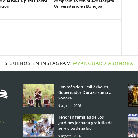
 que revela pistas sobre
compromiso con nuevo Hospital
ución
Universitario en Etchojoa
SÍGUENOS EN INSTAGRAM
@VANGUARDIASONORA
Con más de 13 mil árboles,
Gobernador Durazo suma a
Sonora...
9 agosto, 2026
Tendrán familias de Los
.mx
Jardines jornada gratuita de
servicios de salud
9 agosto, 2026