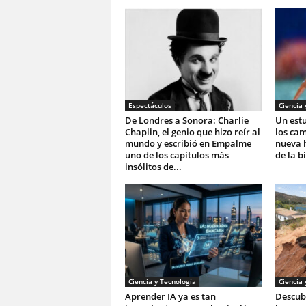
Espectáculos
Ciencia 
De Londres a Sonora: Charlie
Un estu
Chaplin, el genio que hizo reír al
los ca
mundo y escribió en Empalme
nueva h
uno de los capítulos más
de la b
insólitos de...
Ciencia y Tecnología
Ciencia 
Aprender IA ya es tan
Descubr