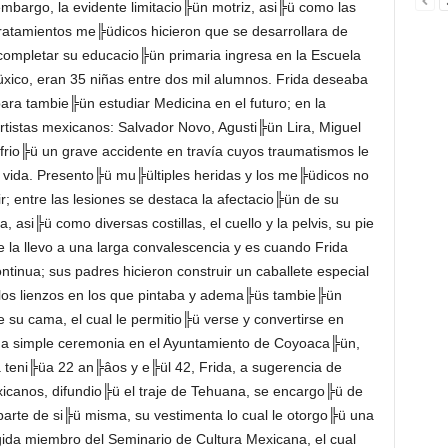
mbargo, la evidente limitacio╠ün motriz, asi╠ü como las
ratamientos me╠üdicos hicieron que se desarrollara de
ompletar su educacio╠ün primaria ingresa en la Escuela
xico, eran 35 niñas entre dos mil alumnos. Frida deseaba
para tambie╠ün estudiar Medicina en el futuro; en la
artistas mexicanos: Salvador Novo, Agusti╠ün Lira, Miguel
sufrio╠ü un grave accidente en travía cuyos traumatismos le
u vida. Presento╠ü mu╠ültiples heridas y los me╠üdicos no
; entre las lesiones se destaca la afectacio╠ün de su
asi╠ü como diversas costillas, el cuello y la pelvis, su pie
 la llevo a una larga convalescencia y es cuando Frida
tinua; sus padres hicieron construir un caballete especial
los lienzos en los que pintaba y adema╠üs tambie╠ün
de su cama, el cual le permitio╠ü verse y convertirse en
na simple ceremonia en el Ayuntamiento de Coyoaca╠ün,
a teni╠üa 22 an╠âos y e╠ül 42, Frida, a sugerencia de
xicanos, difundio╠ü el traje de Tehuana, se encargo╠ü de
parte de si╠ü misma, su vestimenta lo cual le otorgo╠ü una
gida miembro del Seminario de Cultura Mexicana, el cual