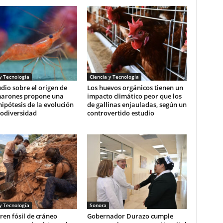
y Tecnología
Ciencia y Tecnología
dio sobre el origen de
Los huevos orgánicos tienen un
marones propone una
impacto climático peor que los
ipótesis de la evolución
de gallinas enjauladas, según un
iodiversidad
controvertido estudio
y Tecnología
Sonora
en fósil de cráneo
Gobernador Durazo cumple