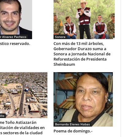
r Alvarez Pacheco
Sonora
stico reservado.
Con más de 13 mil árboles,
Gobernador Durazo suma a
Sonora a Jornada Nacional de
Reforestación de Presidenta
Sheinbaum
llo
ne Toño Astiazarán
Bernardo Elenes Habas
itación de vialidades en
Poema de domingo.-
s sectores de la ciudad