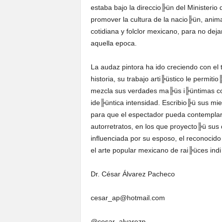
estaba bajo la direccio╠ün del Minister
promover la cultura de la nacio╠ün, anima
cotidiana y folclor mexicano, para no deja
aquella epoca.
La audaz pintora ha ido creciendo con el
historia, su trabajo arti╠üstico le permit
mezcla sus verdades ma╠üs i╠üntimas c
ide╠üntica intensidad. Escribio╠ü sus mie
para que el espectador pueda contemplarl
autorretratos, en los que proyecto╠ü sus 
influenciada por su esposo, el reconocido
el arte popular mexicano de rai╠üces ind
Dr. César Álvarez Pacheco
cesar_ap@hotmail.com
@cesar_alvarezp