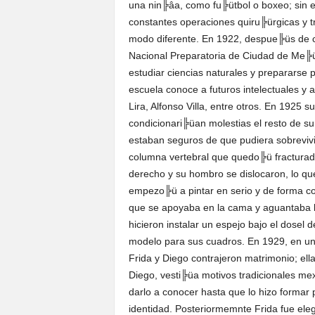
una nin╠âa, como fu╠ütbol o boxeo; sin e
constantes operaciones quiru╠ürgicas y t
modo diferente. En 1922, despue╠üs de c
Nacional Preparatoria de Ciudad de Me╠ü
estudiar ciencias naturales y prepararse 
escuela conoce a futuros intelectuales y 
Lira, Alfonso Villa, entre otros. En 1925 
condicionari╠üan molestias el resto de s
estaban seguros de que pudiera sobrevivir
columna vertebral que quedo╠ü fracturada, 
derecho y su hombro se dislocaron, lo que
empezo╠ü a pintar en serio y de forma con
que se apoyaba en la cama y aguantaba 
hicieron instalar un espejo bajo el dosel 
modelo para sus cuadros. En 1929, en u
Frida y Diego contrajeron matrimonio; ell
Diego, vesti╠üa motivos tradicionales me
darlo a conocer hasta que lo hizo formar 
identidad. Posteriormemnte Frida fue ele