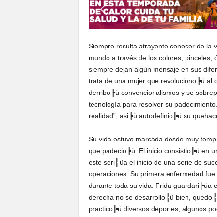
S
o
n
o
Siempre resulta atrayente conocer de la 
r
mundo a través de los colores, pinceles, 
a
siempre dejan algún mensaje en sus dife
trata de una mujer que revoluciono╠ü al d
derribo╠ü convencionalismos y se sobrepus
tecnología para resolver su padecimiento.
realidad”, asi╠ü autodefinio╠ü su queha
Su vida estuvo marcada desde muy tempra
que padecio╠ü. El inicio consistio╠ü en u
este seri╠üa el inicio de una serie de su
operaciones. Su primera enfermedad fue el
durante toda su vida. Frida guardari╠üa
derecha no se desarrollo╠ü bien, quedo╠
practico╠ü diversos deportes, algunos p