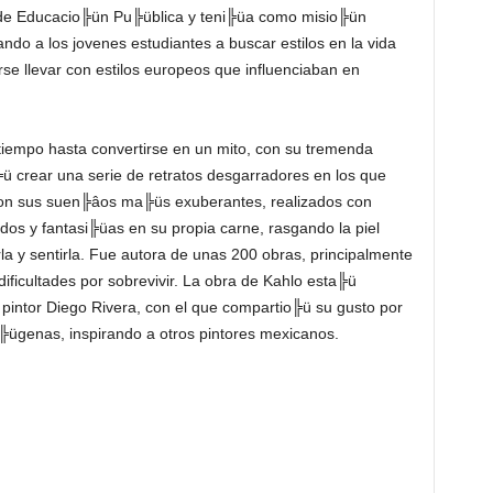
io de Educacio╠ün Pu╠üblica y teni╠üa como misio╠ün
ndo a los jovenes estudiantes a buscar estilos en la vida
rse llevar con estilos europeos que influenciaban en
 tiempo hasta convertirse en un mito, con su tremenda
io╠ü crear una serie de retratos desgarradores en los que
on sus suen╠âos ma╠üs exuberantes, realizados con
dos y fantasi╠üas en su propia carne, rasgando la piel
a y sentirla. Fue autora de unas 200 obras, principalmente
dificultades por sobrevivir. La obra de Kahlo esta╠ü
 pintor Diego Rivera, con el que compartio╠ü su gusto por
i╠ügenas, inspirando a otros pintores mexicanos.