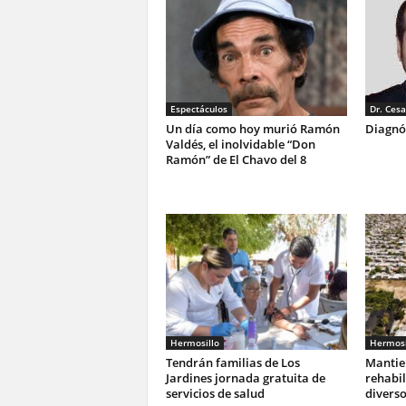
Espectáculos
Dr. Cesa
Un día como hoy murió Ramón
Diagnó
Valdés, el inolvidable “Don
Ramón” de El Chavo del 8
Hermosillo
Hermosi
Tendrán familias de Los
Mantie
Jardines jornada gratuita de
rehabil
servicios de salud
diverso