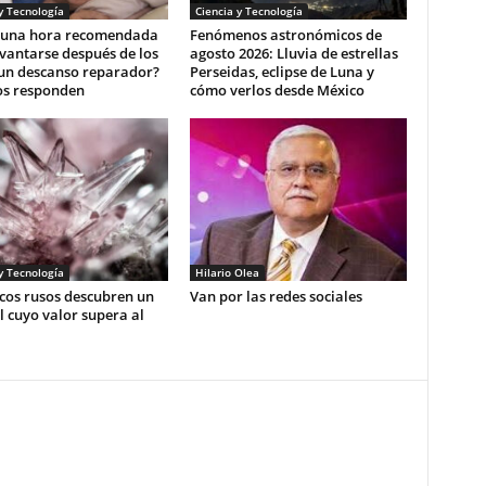
y Tecnología
Ciencia y Tecnología
e una hora recomendada
Fenómenos astronómicos de
vantarse después de los
agosto 2026: Lluvia de estrellas
 un descanso reparador?
Perseidas, eclipse de Luna y
os responden
cómo verlos desde México
y Tecnología
Hilario Olea
icos rusos descubren un
Van por las redes sociales
 cuyo valor supera al