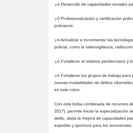
┬ò Desarrollo de capacidades sociales para
┬ò Profesionalización y certificación polic
policiacos;
┬ò Actualizar e incrementar las tecnologí
policial, como la videovigilancia, radiocom
┬ò Fortalecer el sistema penitenciario y l
┬ò Fortalecer los grupos de trabajo para p
nuevas modalidades de delitos cibernéticos
en este rubro.
Con esta bolsa combinada de recursos de
2017), permite iniciar la especialización d
delito, dada la mejora de capacidades para
expedita y oportuna para los sonorenses.