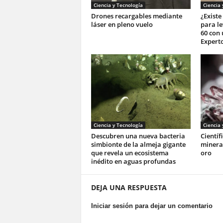
Ciencia y Tecnología
Ciencia 
Drones recargables mediante
¿Exist
láser en pleno vuelo
para le
60 con
Expert
Ciencia y Tecnología
Ciencia 
Descubren una nueva bacteria
Científ
simbionte de la almeja gigante
mineral
que revela un ecosistema
oro
inédito en aguas profundas
DEJA UNA RESPUESTA
Iniciar sesión para dejar un comentario