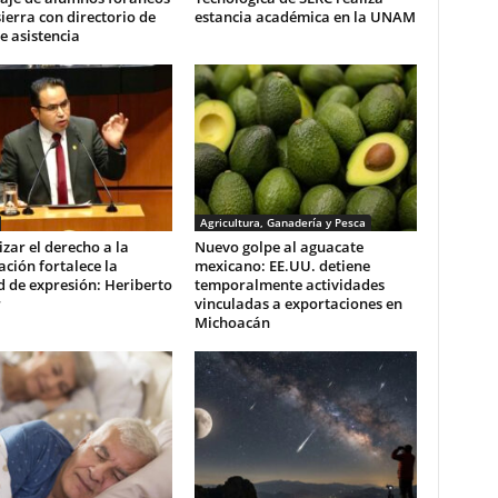
ierra con directorio de
estancia académica en la UNAM
e asistencia
Agricultura, Ganadería y Pesca
zar el derecho a la
Nuevo golpe al aguacate
ción fortalece la
mexicano: EE.UU. detiene
d de expresión: Heriberto
temporalmente actividades
r
vinculadas a exportaciones en
Michoacán