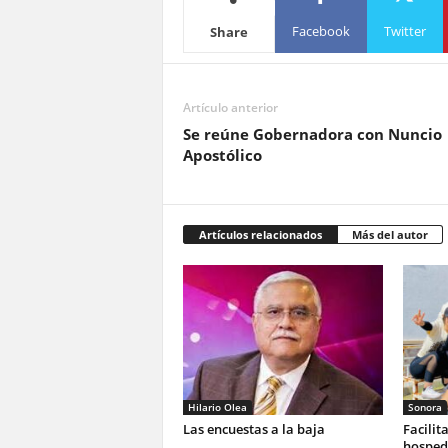
Facebook
Twitter
Share
Artículo anterior
Se reúne Gobernadora con Nuncio
Apostólico
Artículos relacionados
Más del autor
Hilario Olea
Sonora
Las encuestas a la baja
Facilit
hosped