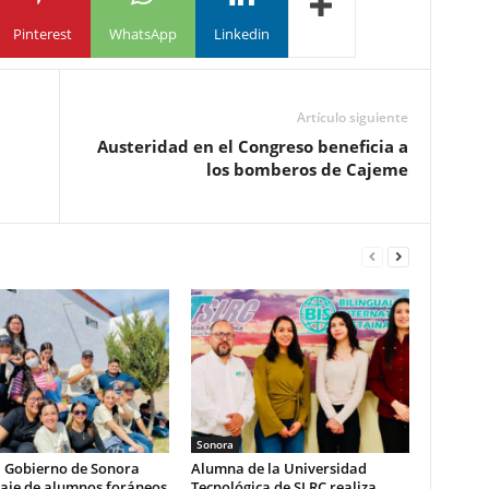
Pinterest
WhatsApp
Linkedin
Artículo siguiente
Austeridad en el Congreso beneficia a
los bomberos de Cajeme
Sonora
a Gobierno de Sonora
Alumna de la Universidad
aje de alumnos foráneos
Tecnológica de SLRC realiza