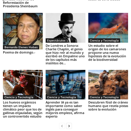
Reforestación de
Presidenta Sheinbaum
Espectáculos
Ciencia y Tecnología
De Londres a Sonora:
Un estudio sobre el
Bernardo Elenes Habas
Charlie Chaplin, el genio
origen de los camarones
Poema de domingo.-
que hizo reír al mundo y
propone una nueva
escribió en Empalme uno
hipótesis de la evolución
de los capítulos más
de la biodiversidad
insólitos de...
Ciencia y Tecnología
Ciencia y Tecnología
Ciencia y Tecnología
Los huevos orgánicos
Aprender IA ya es tan
Descubren fósil de cráneo
tienen un impacto
importante como saber
humano que revela pistas
climático peor que los de
inglés para conseguir
sobre la evolución
gallinas enjauladas, según
mejores empleos, afirma
un controvertido estudio
experto