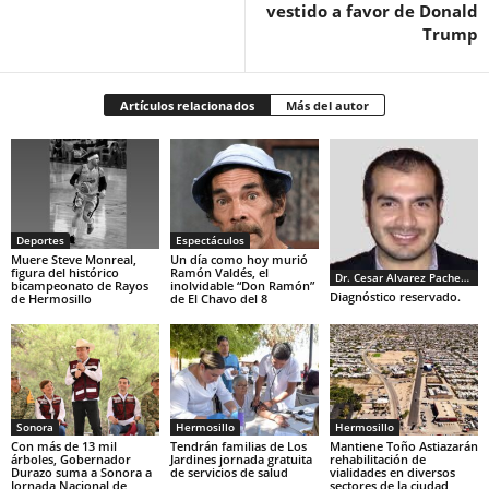
vestido a favor de Donald
Trump
Artículos relacionados
Más del autor
Deportes
Espectáculos
Muere Steve Monreal,
Un día como hoy murió
figura del histórico
Ramón Valdés, el
Dr. Cesar Alvarez Pacheco
bicampeonato de Rayos
inolvidable “Don Ramón”
Diagnóstico reservado.
de Hermosillo
de El Chavo del 8
Sonora
Hermosillo
Hermosillo
Con más de 13 mil
Tendrán familias de Los
Mantiene Toño Astiazarán
árboles, Gobernador
Jardines jornada gratuita
rehabilitación de
Durazo suma a Sonora a
de servicios de salud
vialidades en diversos
Jornada Nacional de
sectores de la ciudad