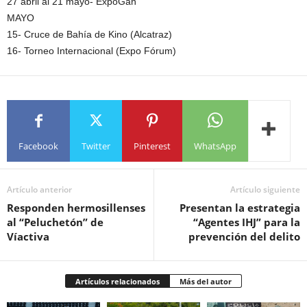
27 abril al 21 mayo- ExpoGan
MAYO
15- Cruce de Bahía de Kino (Alcatraz)
16- Torneo Internacional (Expo Fórum)
Facebook
Twitter
Pinterest
WhatsApp
Artículo anterior
Artículo siguiente
Responden hermosillenses
Presentan la estrategia
al “Peluchetón” de
“Agentes IHJ” para la
Víactiva
prevención del delito
Artículos relacionados
Más del autor