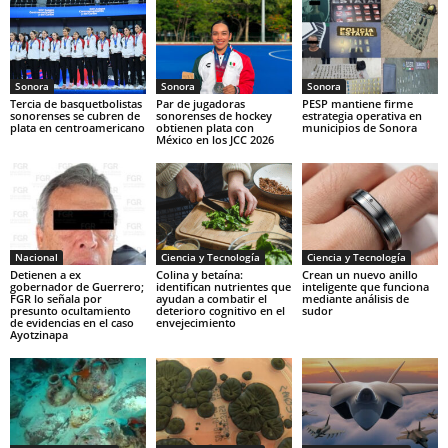
Sonora
Sonora
Sonora
Tercia de basquetbolistas
Par de jugadoras
PESP mantiene firme
sonorenses se cubren de
sonorenses de hockey
estrategia operativa en
plata en centroamericano
obtienen plata con
municipios de Sonora
México en los JCC 2026
Nacional
Ciencia y Tecnología
Ciencia y Tecnología
Detienen a ex
Colina y betaína:
Crean un nuevo anillo
gobernador de Guerrero;
identifican nutrientes que
inteligente que funciona
FGR lo señala por
ayudan a combatir el
mediante análisis de
presunto ocultamiento
deterioro cognitivo en el
sudor
de evidencias en el caso
envejecimiento
Ayotzinapa