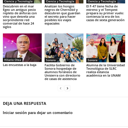
Ciencia y Tecnología
Ciencia y Tecnología
Ciencia y Tecnología
Descubren en el mar
Analizan los hongos
El F-47 tiene fecha de
Egeo un antiguo pecio
negros de Chernóbil y
estreno y el Tempest
repleto de ánforas con
descubren que guardan
prepara su primer vuelo:
vino que desvela una
el secreto para hacer
comienza la era de los
sorprendente red
posibles los viajes
cazas de sexta generación
comercial de hace 24
espaciales
siglos
Hilario Olea
Sonora
Sonora
Las encuestas a la baja
Facilita Gobierno de
Alumna de la Universidad
Sonora hospedaje de
Tecnológica de SLRC
alumnos foráneos de
realiza estancia
Unisierra con directorio
académica en la UNAM
de casas de asistencia
DEJA UNA RESPUESTA
Iniciar sesión para dejar un comentario