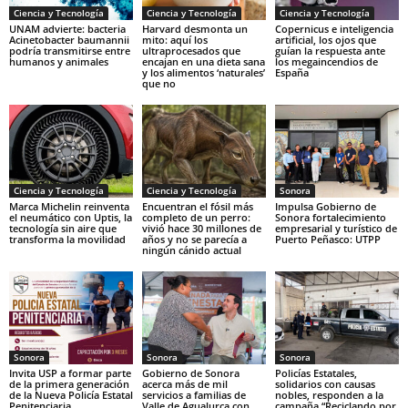
Ciencia y Tecnología
Ciencia y Tecnología
Ciencia y Tecnología
UNAM advierte: bacteria
Harvard desmonta un
Copernicus e inteligencia
Acinetobacter baumannii
mito: aquí los
artificial, los ojos que
podría transmitirse entre
ultraprocesados que
guían la respuesta ante
humanos y animales
encajan en una dieta sana
los megaincendios de
y los alimentos ‘naturales’
España
que no
Ciencia y Tecnología
Ciencia y Tecnología
Sonora
Marca Michelin reinventa
Encuentran el fósil más
Impulsa Gobierno de
el neumático con Uptis, la
completo de un perro:
Sonora fortalecimiento
tecnología sin aire que
vivió hace 30 millones de
empresarial y turístico de
transforma la movilidad
años y no se parecía a
Puerto Peñasco: UTPP
ningún cánido actual
Sonora
Sonora
Sonora
Invita USP a formar parte
Gobierno de Sonora
Policías Estatales,
de la primera generación
acerca más de mil
solidarios con causas
de la Nueva Policía Estatal
servicios a familias de
nobles, responden a la
Penitenciaria
Valle de Agualurca con
campaña “Reciclando por