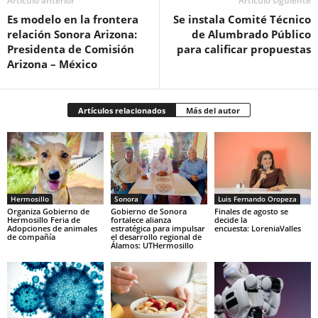
Artículo anterior
Artículo siguiente
Es modelo en la frontera
Se instala Comité Técnico
relación Sonora Arizona:
de Alumbrado Público
Presidenta de Comisión
para calificar propuestas
Arizona – México
Artículos relacionados
Más del autor
Hermosillo
Sonora
Luis Fernando Oropeza
Organiza Gobierno de
Gobierno de Sonora
Finales de agosto se
Hermosillo Feria de
fortalece alianza
decide la
Adopciones de animales
estratégica para impulsar
encuesta: LoreniaValles
de compañía
el desarrollo regional de
Álamos: UTHermosillo