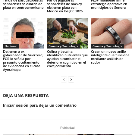
Tercia de basquetbolistas
Par de jugadoras
PESP mantiene firme
sonorenses se cubren de
sonorenses de hockey
estrategia operativa en
plata en centroamericano
obtienen plata con
municipios de Sonora
México en los JCC 2026
Nacional
Ciencia y Tecnología
Ciencia y Tecnología
Detienen a ex
Colina y betaína:
Crean un nuevo anillo
gobernador de Guerrero;
identifican nutrientes que
inteligente que funciona
FGR lo señala por
ayudan a combatir el
mediante análisis de
presunto ocultamiento
deterioro cognitivo en el
sudor
de evidencias en el caso
envejecimiento
Ayotzinapa
DEJA UNA RESPUESTA
Iniciar sesión para dejar un comentario
- Publicidad -