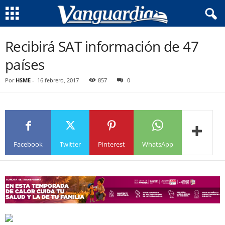
Recibirá SAT información de 47
países
Por
HSME
-
16 febrero, 2017
857
0
Facebook
Twitter
Pinterest
WhatsApp