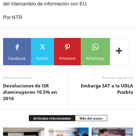
del intercambio de información con EU.
Por NTR
Facebook
Twitter
Pinterest
WhatsApp
Artículo anterior
Artículo siguiente
Devoluciones de ISR
Embarga SAT a la UDLA
disminuyeron 10.5% en
Puebla
2016
Artículos relacionados
Más del autor