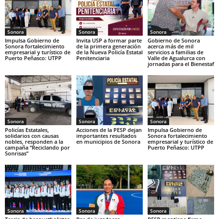
Sonora
Sonora
Sonora
Impulsa Gobierno de
Invita USP a formar parte
Gobierno de Sonora
Sonora fortalecimiento
de la primera generación
acerca más de mil
empresarial y turístico de
de la Nueva Policía Estatal
servicios a familias de
Puerto Peñasco: UTPP
Penitenciaria
Valle de Agualurca con
jornadas para el Bienestaf
Sonora
Sonora
Sonora
Policías Estatales,
Acciones de la PESP dejan
Impulsa Gobierno de
solidarios con causas
importantes resultados
Sonora fortalecimiento
nobles, responden a la
en municipios de Sonora
empresarial y turístico de
campaña “Reciclando por
Puerto Peñasco: UTPP
Sonrisas”
Sonora
Sonora
Sonora