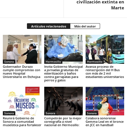
civilización extinta en
Marte
Artículos relacionados
Más del autor
Sonora
Hermosillo
Hermosillo
Gobernador Durazo
Invita Gobierno Municipal
Avanza proceso de
cumple compromiso con
a jornadas gratuitas de
reinscripción del H Bus
nuevo Hospital
esterilización y baños
con más de 2 mil
Universitario en Etchojoa
contra garrapatas para
estudiantes universitarios
perros y gatos
Sonora
Sonora
Sonora
Reunirá Gobierno de
Competirán por la mejor
Colabora sonorense
Sonora a comunidad
coreografía a nivel
Gemma Leal en el bronce
museística para fortalecer
nacional en Hermosillo:
en JCC en handball