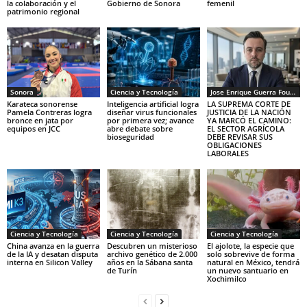
la colaboración y el
Gobierno de Sonora
femenil
patrimonio regional
Sonora
Ciencia y Tecnología
Jose Enrique Guerra Fourcade
Karateca sonorense
Inteligencia artificial logra
LA SUPREMA CORTE DE
Pamela Contreras logra
diseñar virus funcionales
JUSTICIA DE LA NACIÓN
bronce en jata por
por primera vez; avance
YA MARCÓ EL CAMINO:
equipos en JCC
abre debate sobre
EL SECTOR AGRÍCOLA
bioseguridad
DEBE REVISAR SUS
OBLIGACIONES
LABORALES
Ciencia y Tecnología
Ciencia y Tecnología
Ciencia y Tecnología
China avanza en la guerra
Descubren un misterioso
El ajolote, la especie que
de la IA y desatan disputa
archivo genético de 2.000
solo sobrevive de forma
interna en Silicon Valley
años en la Sábana santa
natural en México, tendrá
de Turín
un nuevo santuario en
Xochimilco