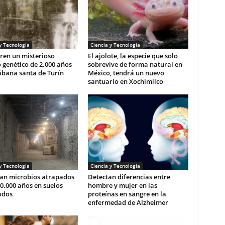
y Tecnología
Ciencia y Tecnología
ren un misterioso
El ajolote, la especie que solo
 genético de 2.000 años
sobrevive de forma natural en
ábana santa de Turín
México, tendrá un nuevo
santuario en Xochimilco
y Tecnología
Ciencia y Tecnología
tan microbios atrapados
Detectan diferencias entre
0.000 años en suelos
hombre y mujer en las
ados
proteínas en sangre en la
enfermedad de Alzheimer