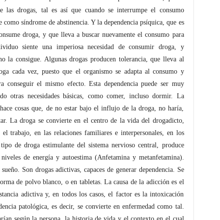
e las drogas, tal es así que cuando se interrumpe el consumo
ce como síndrome de abstinencia. Y la dependencia psíquica, que es
 consume droga, y que lleva a buscar nuevamente el consumo para
ndividuo siente una imperiosa necesidad de consumir droga, y
 la consigue. Algunas drogas producen tolerancia, que lleva al
oga cada vez, puesto que el organismo se adapta al consumo y
ara conseguir el mismo efecto. Esta dependencia puede ser muy
ndo otras necesidades básicas, como comer, incluso dormir. La
ace cosas que, de no estar bajo el influjo de la droga, no haría,
ar. La droga se convierte en el centro de la vida del drogadicto,
 el trabajo, en las relaciones familiares e interpersonales, en los
 tipo de droga estimulante del sistema nervioso central, produce
s niveles de energía y autoestima (Anfetamina y metanfetamina).
 sueño. Son drogas adictivas, capaces de generar dependencia. Se
forma de polvo blanco, o en tabletas. La causa de la adicción es el
tancia adictiva y, en todos los casos, el factor es la intoxicación
dencia patológica, es decir, se convierte en enfermedad como tal.
ían según la persona, la historia de vida y el contexto en el cual