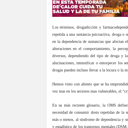
S
o
n
o
Los términos, drogadicción y farmacodepende
r
repetida a una sustancia psicoactiva, droga o 
a
en la dependencia de sustancias que afectan el
alteraciones en el comportamiento, la perce
diversos, dependiendo del tipo de droga y l
alucinaciones, intensificar o entorpecer los s
drogas pueden incluso llevar a la locura o la m
Hemos visto con aliento que se ha emprendid
vez mas en los sectores mas vulnerables, el “c
En su más reciente glosario, la OMS define
necesidad de consumir dosis repetidas de la s
más o menos, al síndrome de dependencia y se
y estadístico de los trastornos mentales (DSM-