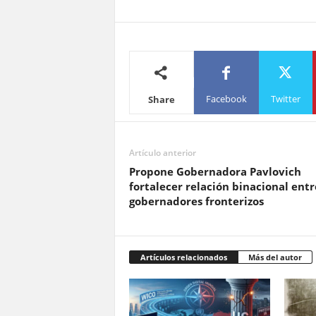
Facebook
Twitter
Share
Artículo anterior
Propone Gobernadora Pavlovich
fortalecer relación binacional entr
gobernadores fronterizos
Artículos relacionados
Más del autor