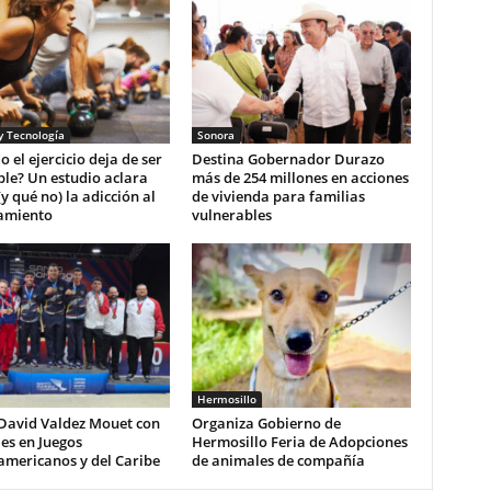
y Tecnología
Sonora
 el ejercicio deja de ser
Destina Gobernador Durazo
le? Un estudio aclara
más de 254 millones en acciones
(y qué no) la adicción al
de vivienda para familias
amiento
vulnerables
Hermosillo
 David Valdez Mouet con
Organiza Gobierno de
es en Juegos
Hermosillo Feria de Adopciones
americanos y del Caribe
de animales de compañía