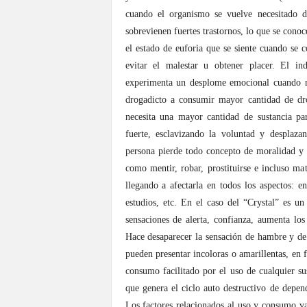
cuando el organismo se vuelve necesitado d
sobrevienen fuertes trastornos, lo que se cono
el estado de euforia que se siente cuando se
evitar el malestar u obtener placer. El i
experimenta un desplome emocional cuando no
drogadicto a consumir mayor cantidad de dr
necesita una mayor cantidad de sustancia p
fuerte, esclavizando la voluntad y desplaza
persona pierde todo concepto de moralidad y h
como mentir, robar, prostituirse e incluso mat
llegando a afectarla en todos los aspectos: en
estudios, etc. En el caso del “Crystal” es un
sensaciones de alerta, confianza, aumenta lo
Hace desaparecer la sensación de hambre y de
pueden presentar incoloras o amarillentas, en 
consumo facilitado por el uso de cualquier sus
que genera el ciclo auto destructivo de depen
Los factores relacionados al uso y consumo var