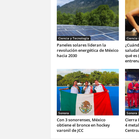
Ciencia y Tecnología
Ciencia 
Paneles solares lideran la
¿Cuándo
revolución energética de México
saludab
hacia 2030
qué es 
entren
Sonora
Sonora
Con 3 sonorenses, México
Cierra
obtiene el bronce en hockey
4 metal
varonil de JCC
Centro