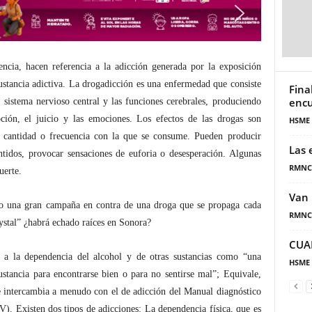
ncia, hacen referencia a la adicción generada por la exposición
sustancia adictiva. La drogadicción es una enfermedad que consiste
Fina
encu
 sistema nervioso central y las funciones cerebrales, produciendo
pción, el juicio y las emociones. Los efectos de las drogas son
HSME
a cantidad o frecuencia con la que se consume. Pueden producir
Las 
entidos, provocar sensaciones de euforia o desesperación. Algunas
RMNC
uerte.
Van 
o una gran campaña en contra de una droga que se propaga cada
RMNC
rystal” ¿habrá echado raíces en Sonora?
CUA
 a la dependencia del alcohol y de otras sustancias como “una
HSME
ustancia para encontrarse bien o para no sentirse mal”; Equivale,
 intercambia a menudo con el de adicción del Manual diagnóstico
V). Existen dos tipos de adicciones: La dependencia física, que es