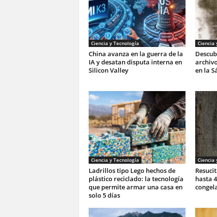
Ciencia y Tecnología
Ciencia 
China avanza en la guerra de la
Descub
IA y desatan disputa interna en
archivo
Silicon Valley
en la S
Ciencia y Tecnología
Ciencia 
Ladrillos tipo Lego hechos de
Resuci
plástico reciclado: la tecnología
hasta 4
que permite armar una casa en
congel
solo 5 días