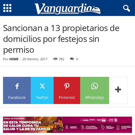
Sancionan a 13 propietarios de
domicilios por festejos sin
permiso
Por
HSME
-
20 febrero, 2017
782
0
Facebook
Twitter
Pinterest
WhatsApp