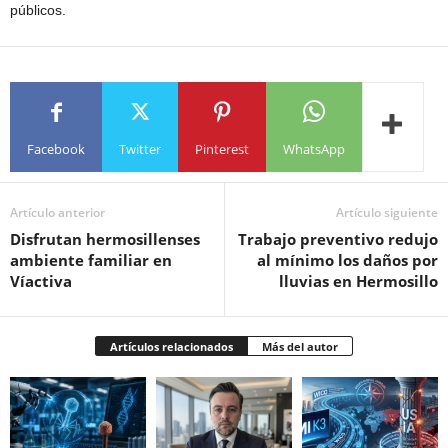
públicos.
Facebook
Twitter
Pinterest
WhatsApp
Artículo anterior
Artículo siguiente
Disfrutan hermosillenses
Trabajo preventivo redujo
ambiente familiar en
al mínimo los daños por
Víactiva
lluvias en Hermosillo
Artículos relacionados
Más del autor