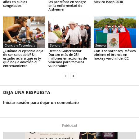
años en suelos
las proteínas en sangre
México hacia 2030
congelados
en la enfermedad de
Alzheimer
Ciencia y Tecnología
Sonora
Sonora
¿Cuándo el ejercicio deja
Destina Gobernador
Con 3 sonorenses, México
de ser saludable? Un
Durazo más de 254
obtiene el bronce en
estudio aclara qué es (y
millones en acciones de
hockey varonil de JCC
qué no) la adicción al
vivienda para familias
entrenamiento
vulnerables
DEJA UNA RESPUESTA
Iniciar sesión para dejar un comentario
- Publicidad -