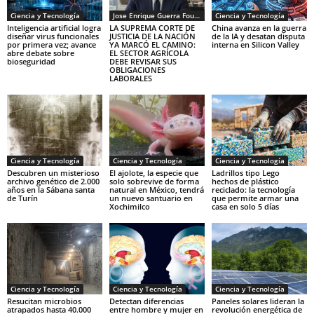
Ciencia y Tecnología
Jose Enrique Guerra Fourcade
Ciencia y Tecnología
Inteligencia artificial logra
LA SUPREMA CORTE DE
China avanza en la guerra
diseñar virus funcionales
JUSTICIA DE LA NACIÓN
de la IA y desatan disputa
por primera vez; avance
YA MARCÓ EL CAMINO:
interna en Silicon Valley
abre debate sobre
EL SECTOR AGRÍCOLA
bioseguridad
DEBE REVISAR SUS
OBLIGACIONES
LABORALES
Ciencia y Tecnología
Ciencia y Tecnología
Ciencia y Tecnología
Descubren un misterioso
El ajolote, la especie que
Ladrillos tipo Lego
archivo genético de 2.000
solo sobrevive de forma
hechos de plástico
años en la Sábana santa
natural en México, tendrá
reciclado: la tecnología
de Turín
un nuevo santuario en
que permite armar una
Xochimilco
casa en solo 5 días
Ciencia y Tecnología
Ciencia y Tecnología
Ciencia y Tecnología
Resucitan microbios
Detectan diferencias
Paneles solares lideran la
atrapados hasta 40.000
entre hombre y mujer en
revolución energética de