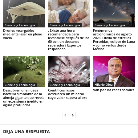
Ciencia y Tecnología
Ciencia y Tecnología
Ciencia y Tecnología
Drones recargables
¿Existe una hora
Fenómenos
mediante láser en pleno
recomendada para
astronómicos de agosto
vuelo
levantarse después de los
2026: Lluvia de estrellas
60 con un descanso
Perseidas, eclipse de Luna
reparador? Expertos
y cómo verlos desde
responden
México
Hilario Olea
Ciencia y Tecnología
Ciencia y Tecnología
Van por las redes sociales
Descubren una nueva
Científicos rusos
bacteria simbionte de la
descubren un mineral
almeja gigante que revela
cuyo valor supera al oro
un ecosistema inédito en
aguas profundas
DEJA UNA RESPUESTA