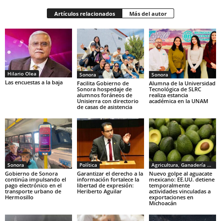
Artículos relacionados
Más del autor
Hilario Olea
Sonora
Sonora
Las encuestas a la baja
Facilita Gobierno de
Alumna de la Universidad
Sonora hospedaje de
Tecnológica de SLRC
alumnos foráneos de
realiza estancia
Unisierra con directorio
académica en la UNAM
de casas de asistencia
Sonora
Política
Agricultura, Ganadería y Pesca
Gobierno de Sonora
Garantizar el derecho a la
Nuevo golpe al aguacate
continúa impulsando el
información fortalece la
mexicano: EE.UU. detiene
pago electrónico en el
libertad de expresión:
temporalmente
transporte urbano de
Heriberto Aguilar
actividades vinculadas a
Hermosillo
exportaciones en
Michoacán