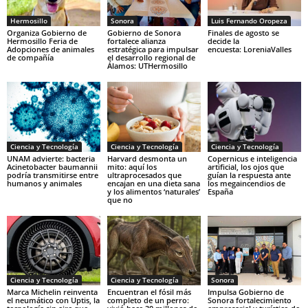
Hermosillo
Sonora
Luis Fernando Oropeza
Organiza Gobierno de
Gobierno de Sonora
Finales de agosto se
Hermosillo Feria de
fortalece alianza
decide la
Adopciones de animales
estratégica para impulsar
encuesta: LoreniaValles
de compañía
el desarrollo regional de
Álamos: UTHermosillo
Ciencia y Tecnología
Ciencia y Tecnología
Ciencia y Tecnología
UNAM advierte: bacteria
Harvard desmonta un
Copernicus e inteligencia
Acinetobacter baumannii
mito: aquí los
artificial, los ojos que
podría transmitirse entre
ultraprocesados que
guían la respuesta ante
humanos y animales
encajan en una dieta sana
los megaincendios de
y los alimentos ‘naturales’
España
que no
Ciencia y Tecnología
Ciencia y Tecnología
Sonora
Marca Michelin reinventa
Encuentran el fósil más
Impulsa Gobierno de
el neumático con Uptis, la
completo de un perro:
Sonora fortalecimiento