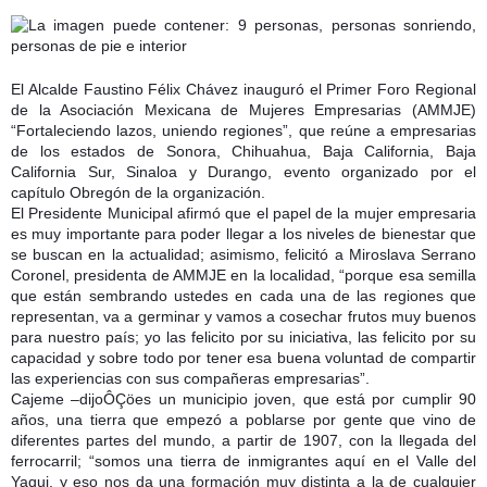
El Alcalde Faustino Félix Chávez inauguró el Primer Foro Regional
de la Asociación Mexicana de Mujeres Empresarias (AMMJE)
“Fortaleciendo lazos, uniendo regiones”, que reúne a empresarias
de los estados de Sonora, Chihuahua, Baja California, Baja
California Sur, Sinaloa y Durango, evento organizado por el
capítulo Obregón de la organización.
El Presidente Municipal afirmó que el papel de la mujer empresaria
es muy importante para poder llegar a los niveles de bienestar que
se buscan en la actualidad; asimismo, felicitó a Miroslava Serrano
Coronel, presidenta de AMMJE en la localidad, “porque esa semilla
que están sembrando ustedes en cada una de las regiones que
representan, va a germinar y vamos a cosechar frutos muy buenos
para nuestro país; yo las felicito por su iniciativa, las felicito por su
capacidad y sobre todo por tener esa buena voluntad de compartir
las experiencias con sus compañeras empresarias”.
Cajeme –dijoÔÇöes un municipio joven, que está por cumplir 90
años, una tierra que empezó a poblarse por gente que vino de
diferentes partes del mundo, a partir de 1907, con la llegada del
ferrocarril; “somos una tierra de inmigrantes aquí en el Valle del
Yaqui, y eso nos da una formación muy distinta a la de cualquier