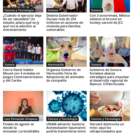
Ciencia y Tecnología
Sonora
Sonora
¿Cuándo el ejercicio deja
Destina Gobernador
Con 3 sonorenses, México
de ser saludable? Un
Durazo más de 254
obtiene el bronce en
estudio aclara qué es (y
millones en acciones de
hockey varonil de JCC
qué no) la adicción al
vivienda para familias
entrenamiento
vulnerables
Sonora
Hermosillo
Sonora
Cierra David Valdez
Organiza Gobierno de
Gobierno de Sonora
Mouet con 4 metales en
Hermosillo Feria de
fortalece alianza
Juegos Centroamericanos
Adopciones de animales
estratégica para impulsar
y del Caribe
de compañía
el desarrollo regional de
Álamos: UTHermosillo
Luis Fernando Oropeza
Ciencia y Tecnología
Ciencia y Tecnología
Finales de agosto se
UNAM advierte: bacteria
Harvard desmonta un
decide la
Acinetobacter baumannii
mito: aquí los
encuesta: LoreniaValles
podría transmitirse entre
ultraprocesados que