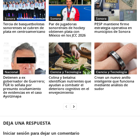
Sonora
Sonora
Sonora
Tercia de basquetbolistas
Par de jugadoras
PESP mantiene firme
sonorenses se cubren de
sonorenses de hockey
estrategia operativa en
plata en centroamericano
obtienen plata con
municipios de Sonora
México en los JCC 2026
Nacional
Ciencia y Tecnología
Ciencia y Tecnología
Detienen a ex
Colina y betaína:
Crean un nuevo anillo
gobernador de Guerrero;
identifican nutrientes que
inteligente que funciona
FGR lo señala por
ayudan a combatir el
mediante análisis de
presunto ocultamiento
deterioro cognitivo en el
sudor
de evidencias en el caso
envejecimiento
Ayotzinapa
DEJA UNA RESPUESTA
Iniciar sesión para dejar un comentario