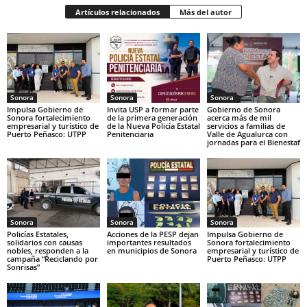
Artículos relacionados
Más del autor
Sonora
Sonora
Sonora
Impulsa Gobierno de
Invita USP a formar parte
Gobierno de Sonora
Sonora fortalecimiento
de la primera generación
acerca más de mil
empresarial y turístico de
de la Nueva Policía Estatal
servicios a familias de
Puerto Peñasco: UTPP
Penitenciaria
Valle de Agualurca con
jornadas para el Bienestaf
Sonora
Sonora
Sonora
Policías Estatales,
Acciones de la PESP dejan
Impulsa Gobierno de
solidarios con causas
importantes resultados
Sonora fortalecimiento
nobles, responden a la
en municipios de Sonora
empresarial y turístico de
campaña “Reciclando por
Puerto Peñasco: UTPP
Sonrisas”