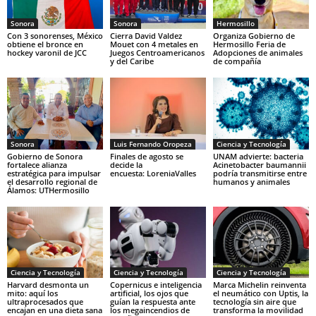
Sonora
Sonora
Hermosillo
Con 3 sonorenses, México
Cierra David Valdez
Organiza Gobierno de
obtiene el bronce en
Mouet con 4 metales en
Hermosillo Feria de
hockey varonil de JCC
Juegos Centroamericanos
Adopciones de animales
y del Caribe
de compañía
Sonora
Luis Fernando Oropeza
Ciencia y Tecnología
Gobierno de Sonora
Finales de agosto se
UNAM advierte: bacteria
fortalece alianza
decide la
Acinetobacter baumannii
estratégica para impulsar
encuesta: LoreniaValles
podría transmitirse entre
el desarrollo regional de
humanos y animales
Álamos: UTHermosillo
Ciencia y Tecnología
Ciencia y Tecnología
Ciencia y Tecnología
Harvard desmonta un
Copernicus e inteligencia
Marca Michelin reinventa
mito: aquí los
artificial, los ojos que
el neumático con Uptis, la
ultraprocesados que
guían la respuesta ante
tecnología sin aire que
encajan en una dieta sana
los megaincendios de
transforma la movilidad