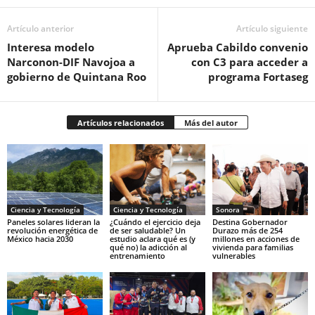
Artículo anterior
Artículo siguiente
Interesa modelo
Aprueba Cabildo convenio
Narconon-DIF Navojoa a
con C3 para acceder a
gobierno de Quintana Roo
programa Fortaseg
Artículos relacionados
Más del autor
Ciencia y Tecnología
Ciencia y Tecnología
Sonora
Paneles solares lideran la
¿Cuándo el ejercicio deja
Destina Gobernador
revolución energética de
de ser saludable? Un
Durazo más de 254
México hacia 2030
estudio aclara qué es (y
millones en acciones de
qué no) la adicción al
vivienda para familias
entrenamiento
vulnerables