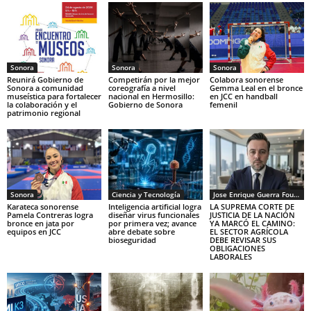
Sonora
Sonora
Sonora
Reunirá Gobierno de
Competirán por la mejor
Colabora sonorense
Sonora a comunidad
coreografía a nivel
Gemma Leal en el bronce
museística para fortalecer
nacional en Hermosillo:
en JCC en handball
la colaboración y el
Gobierno de Sonora
femenil
patrimonio regional
Sonora
Ciencia y Tecnología
Jose Enrique Guerra Fourcade
Karateca sonorense
Inteligencia artificial logra
LA SUPREMA CORTE DE
Pamela Contreras logra
diseñar virus funcionales
JUSTICIA DE LA NACIÓN
bronce en jata por
por primera vez; avance
YA MARCÓ EL CAMINO:
equipos en JCC
abre debate sobre
EL SECTOR AGRÍCOLA
bioseguridad
DEBE REVISAR SUS
OBLIGACIONES
LABORALES