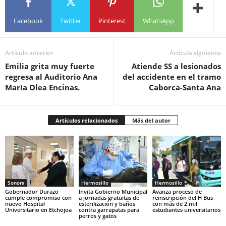
Facebook
Twitter
Pinterest
WhatsApp
Artículo anterior
Artículo siguiente
Emilia grita muy fuerte
Atiende SS a lesionados
regresa al Auditorio Ana
del accidente en el tramo
María Olea Encinas.
Caborca-Santa Ana
Artículos relacionados
Más del autor
Sonora
Hermosillo
Hermosillo
Gobernador Durazo
Invita Gobierno Municipal
Avanza proceso de
cumple compromiso con
a jornadas gratuitas de
reinscripción del H Bus
nuevo Hospital
esterilización y baños
con más de 2 mil
Universitario en Etchojoa
contra garrapatas para
estudiantes universitarios
perros y gatos