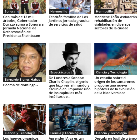
Sonora
Hermosillo
Hermosillo
Con más de 13 mil
Tendrán familias de Los
Mantiene Toño Astiazarán
árboles, Gobernador
Jardines jornada gratuita
rehabilitación de
Durazo suma a Sonora a
de servicios de salud
vialidades en diversos
Jornada Nacional de
sectores de la ciudad
Reforestación de
Presidenta Sheinbaum
Espectáculos
Ciencia y Tecnología
De Londres a Sonora:
Un estudio sobre el
Bernardo Elenes Habas
Charlie Chaplin, el genio
origen de los camarones
Poema de domingo.-
que hizo reír al mundo y
propone una nueva
escribió en Empalme uno
hipótesis de la evolución
de los capítulos más
de la biodiversidad
insólitos de...
Ciencia y Tecnología
Ciencia y Tecnología
Ciencia y Tecnología
Los huevos orgánicos
Aprender IA ya es tan
Descubren fósil de cráneo