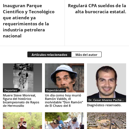
Inauguran Parque
Regulará CPA sueldos de la
Científico y Tecnológico
alta burocracia estatal.
que atiende ya
requerimientos de la
industria petrolera
nacional
Artículos relacionados
Más del autor
Deportes
Espectáculos
Muere Steve Monreal,
Un día como hoy murió
figura del histórico
Ramón Valdés, el
Dr. Cesar Alvarez Pacheco
bicampeonato de Rayos
inolvidable “Don Ramón”
Diagnóstico reservado.
de Hermosillo
de El Chavo del 8