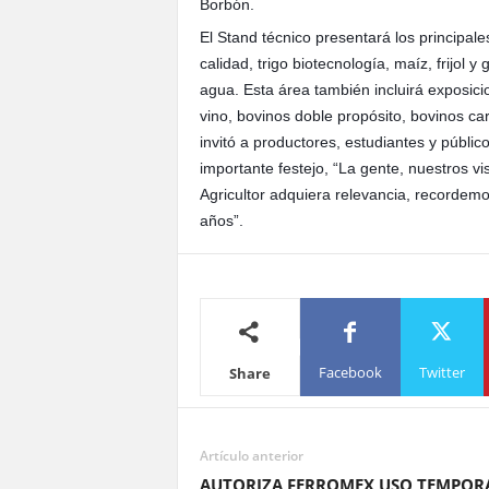
Borbón.
El Stand técnico presentará los principal
calidad, trigo biotecnología, maíz, frijol y
agua. Esta área también incluirá exposici
vino, bovinos doble propósito, bovinos ca
invitó a productores, estudiantes y públi
importante festejo, “La gente, nuestros vi
Agricultor adquiera relevancia, recordem
años”.
Facebook
Twitter
Share
Artículo anterior
AUTORIZA FERROMEX USO TEMPOR