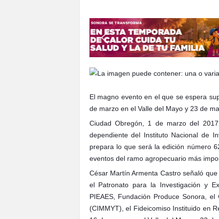
S
o
n
o
r
a
El magno evento en el que se espera supe
de marzo en el Valle del Mayo y 23 de mar
Ciudad Obregón, 1 de marzo del 2017
dependiente del Instituto Nacional de In
prepara lo que será la edición número 62 
eventos del ramo agropecuario más import
César Martín Armenta Castro señaló que e
el Patronato para la Investigación y E
PIEAES, Fundación Produce Sonora, el C
(CIMMYT), el Fideicomiso Instituido en R