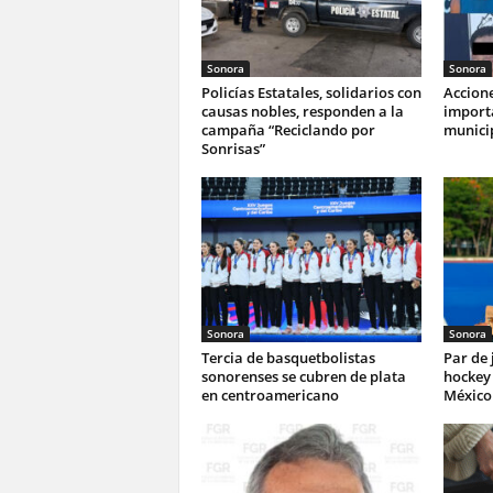
Sonora
Sonora
Policías Estatales, solidarios con
Accione
causas nobles, responden a la
import
campaña “Reciclando por
munici
Sonrisas”
Sonora
Sonora
Tercia de basquetbolistas
Par de
sonorenses se cubren de plata
hockey 
en centroamericano
México 