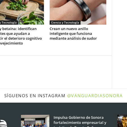
y Tecnología
Ciencia y Tecnología
y betaína: identifican
Crean un nuevo anillo
ntes que ayudan a
inteligente que funciona
r el deterioro cognitivo
mediante análisis de sudor
nvejecimiento
SÍGUENOS EN INSTAGRAM
@VANGUARDIASONORA
Impulsa Gobierno de Sonora
fortalecimiento empresarial y