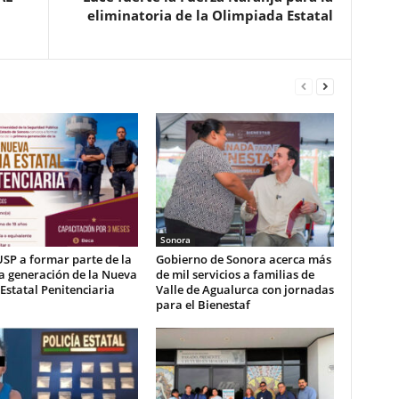
eliminatoria de la Olimpiada Estatal
Sonora
USP a formar parte de la
Gobierno de Sonora acerca más
a generación de la Nueva
de mil servicios a familias de
 Estatal Penitenciaria
Valle de Agualurca con jornadas
para el Bienestaf