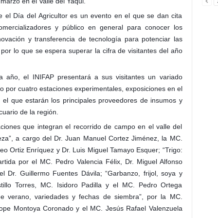
marzo en el Valle del Yaqui.
el Día del Agricultor es un evento en el que se dan cita
 comercializadores y público en general para conocer los
novación y transferencia de tecnología para potenciar las
or lo que se espera superar la cifra de visitantes del año
año, el INIFAP presentará a sus visitantes un variado
 por cuatro estaciones experimentales, exposiciones en el
n el que estarán los principales proveedores de insumos y
uario de la región.
ciones que integran el recorrido de campo en el valle del
leza”, a cargo del Dr. Juan Manuel Cortez Jiménez, la MC.
eo Ortiz Enríquez y Dr. Luis Miguel Tamayo Esquer; “Trigo:
rtida por el MC. Pedro Valencia Félix, Dr. Miguel Alfonso
 Dr. Guillermo Fuentes Dávila; “Garbanzo, frijol, soya y
illo Torres, MC. Isidoro Padilla y el MC. Pedro Ortega
 de verano, variedades y fechas de siembra”, por la MC.
 Lope Montoya Coronado y el MC. Jesús Rafael Valenzuela