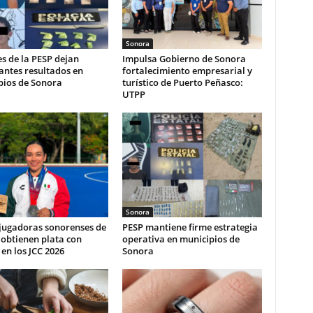
Sonora
s de la PESP dejan
Impulsa Gobierno de Sonora
antes resultados en
fortalecimiento empresarial y
pios de Sonora
turístico de Puerto Peñasco:
UTPP
Sonora
 jugadoras sonorenses de
PESP mantiene firme estrategia
obtienen plata con
operativa en municipios de
en los JCC 2026
Sonora