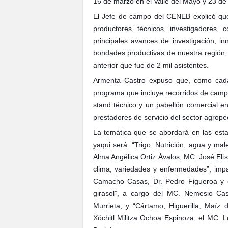
16 de marzo en el Valle del Mayo y 23 de 
El Jefe de campo del CENEB explicó que 
productores, técnicos, investigadores,
principales avances de investigación, in
bondades productivas de nuestra región, p
anterior que fue de 2 mil asistentes.
Armenta Castro expuso que, como cada 
programa que incluye recorridos de campo
stand técnico y un pabellón comercial e
prestadores de servicio del sector agropec
La temática que se abordará en las esta
yaqui será: “Trigo: Nutrición, agua y ma
Alma Angélica Ortiz Ávalos, MC. José Elis
clima, variedades y enfermedades”, impa
Camacho Casas, Dr. Pedro Figueroa y el
girasol”, a cargo del MC. Nemesio Cast
Murrieta, y “Cártamo, Higuerilla, Maíz
Xóchitl Militza Ochoa Espinoza, el MC.