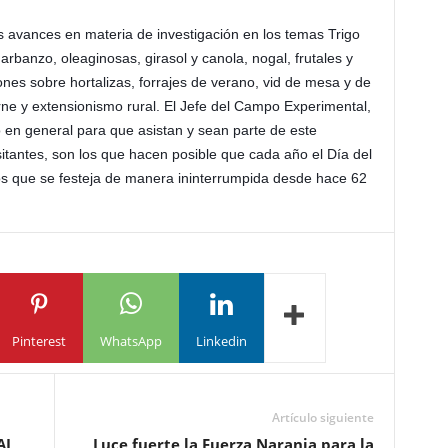
es avances en materia de investigación en los temas Trigo
 garbanzo, oleaginosas, girasol y canola, nogal, frutales y
ones sobre hortalizas, forrajes de verano, vid de mesa y de
rne y extensionismo rural.
El Jefe del Campo Experimental,
co en general para que asistan y sean parte de este
sitantes, son los que hacen posible que cada año el Día del
os que se festeja de manera ininterrumpida desde hace 62
Pinterest
WhatsApp
Linkedin
Artículo siguiente
AL
Luce fuerte la Fuerza Naranja para la