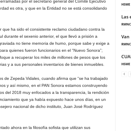
 derramadas por el secretario general del Comité Ejecutivo
HSME
rdad es otra, y que en la Entidad no se está consolidando
Las 
RMNC
er que ha sido el consistente reclamo ciudadano contra la
Van 
ul durante el sexenio anterior, el que llevó a prisión a
agraviada no tiene memoria de humo, porque sabe y exige a
RMNC
 para quienes fueron funcionarios en el “Nuevo Sonora”;
CUA
foque a recuperar los miles de millones de pesos que los
HSME
rias y a sus personales inventarios de bienes inmuebles.
tos de Zepeda Vidales, cuando afirma que “se ha trabajado
danos y así mismo, en el PAN Sonora estamos construyendo
tos del 2018 muy enfocados a la transparencia, la rendición
unciamiento que ya había expuesto hace unos días, en un
nsejero nacional de dicho instituto, Juan José Rodríguez
ado ahora en la filosofía sofista que utilizan sus