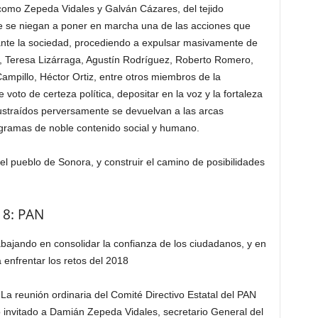
como Zepeda Vidales y Galván Cázares, del tejido
ue se niegan a poner en marcha una de las acciones que
 ante la sociedad, procediendo a expulsar masivamente de
és, Teresa Lizárraga, Agustín Rodríguez, Roberto Romero,
ampillo, Héctor Ortiz, entre otros miembros de la
oto de certeza política, depositar en la voz y la fortaleza
sustraídos perversamente se devuelvan a las arcas
ogramas de noble contenido social y humano.
el pueblo de Sonora, y construir el camino de posibilidades
18: PAN
bajando en consolidar la confianza de los ciudadanos, y en
 enfrentar los retos del 2018
a reunión ordinaria del Comité Directivo Estatal del PAN
 invitado a Damián Zepeda Vidales, secretario General del