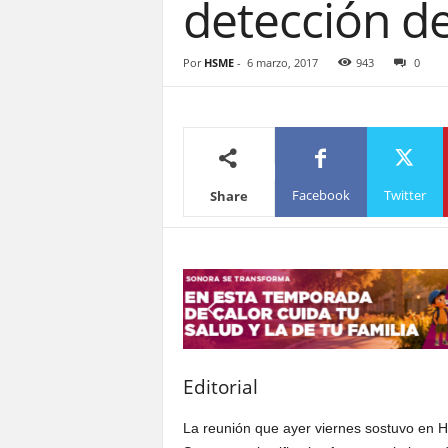
detección d
S
o
n
Por
HSME
-
6 marzo, 2017
943
0
o
r
a
Facebook
Twitter
Share
Editorial
La reunión que ayer viernes sostuvo en H