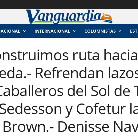
NACIONAL
INTERNACIONAL
COLUMNISTAS
EST
Construimos ruta hacia
da.- Refrendan lazo
aballeros del Sol de 
edesson y Cofetur la 
z Brown.- Denisse Na