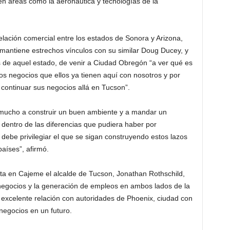
en áreas como la aeronáutica y tecnologías de la
elación comercial entre los estados de Sonora y Arizona,
mantiene estrechos vínculos con su similar Doug Ducey, y
 de aquel estado, de venir a Ciudad Obregón “a ver qué es
os negocios que ellos ya tienen aquí con nosotros y por
continuar sus negocios allá en Tucson”.
a mucho a construir un buen ambiente y a mandar un
 dentro de las diferencias que pudiera haber por
 debe privilegiar el que se sigan construyendo estos lazos
aíses”, afirmó.
ta en Cajeme el alcalde de Tucson, Jonathan Rothschild,
negocios y la generación de empleos en ambos lados de la
excelente relación con autoridades de Phoenix, ciudad con
negocios en un futuro.