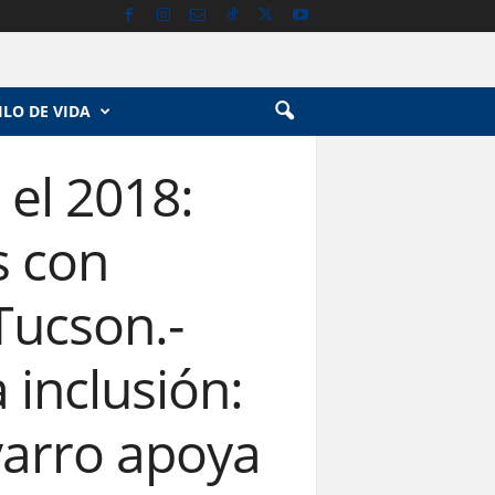
ILO DE VIDA
 el 2018:
s con
Tucson.-
inclusión:
varro apoya