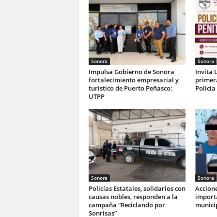
Sonora
Sonora
Impulsa Gobierno de Sonora
Invita 
fortalecimiento empresarial y
primer
turístico de Puerto Peñasco:
Policía
UTPP
Sonora
Sonora
Policías Estatales, solidarios con
Accione
causas nobles, responden a la
import
campaña “Reciclando por
munici
Sonrisas”