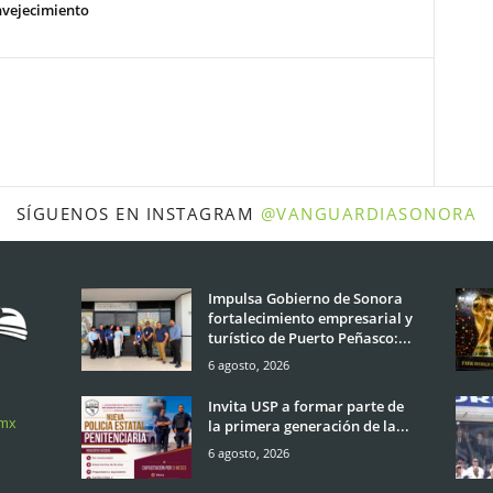
nvejecimiento
SÍGUENOS EN INSTAGRAM
@VANGUARDIASONORA
Impulsa Gobierno de Sonora
fortalecimiento empresarial y
turístico de Puerto Peñasco:...
6 agosto, 2026
Invita USP a formar parte de
.mx
la primera generación de la...
6 agosto, 2026