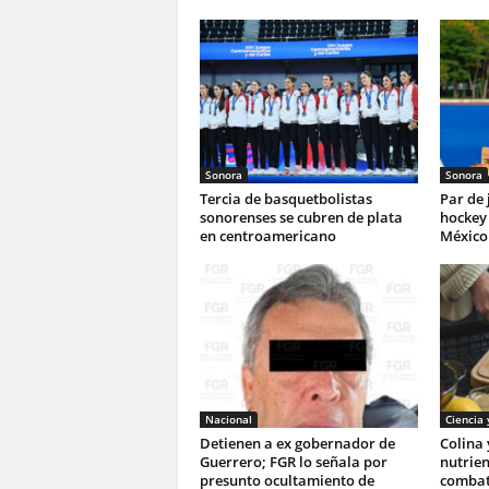
Sonora
Sonora
Tercia de basquetbolistas
Par de
sonorenses se cubren de plata
hockey 
en centroamericano
México 
Nacional
Ciencia 
Detienen a ex gobernador de
Colina 
Guerrero; FGR lo señala por
nutrie
presunto ocultamiento de
combati