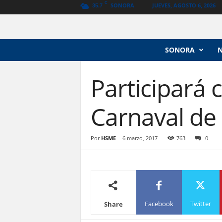
C
SONORA
JUEVES, AGOSTO 6, 2026
35.7
N
SONORA
o
t
i
Participará
c
i
Carnaval de
a
s
V
a
Por
HSME
-
6 marzo, 2017
763
0
n
g
u
a
r
d
Facebook
Twitter
Share
i
a