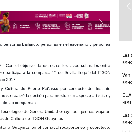
Las 
RMNC
 Con el objetivo de estrechar los lazos culturales entre
o participará la comparsa “Y de Sevilla llegó” del ITSON
Van 
sco 2017.
RMNC
e y Cultura de Puerto Peñasco por conducto del Instituto
CUA
ue se realizó la gestión para mostrar un a
specto artístico y
s de las comparsas.
HSME
uto Tecnológico de Sonora Unidad Guaymas, quienes viajarán
Las 
eas de Cultura de ITSON Guaymas.
RMNC
tar a Guaymas en el carnaval rocaportense y sobretodo,