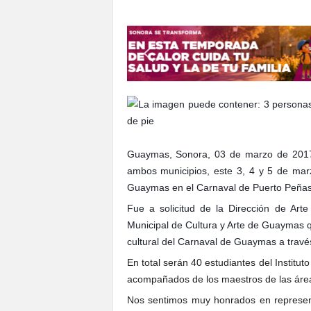
S
o
n
o
r
a
Guaymas, Sonora, 03 de marzo de 2017.-
ambos municipios, este 3, 4 y 5 de marz
Guaymas en el Carnaval de Puerto Peña
Fue a solicitud de la Dirección de Art
Municipal de Cultura y Arte de Guaymas q
cultural del Carnaval de Guaymas a travé
En total serán 40 estudiantes del Instit
acompañados de los maestros de las ár
Nos sentimos muy honrados en represen