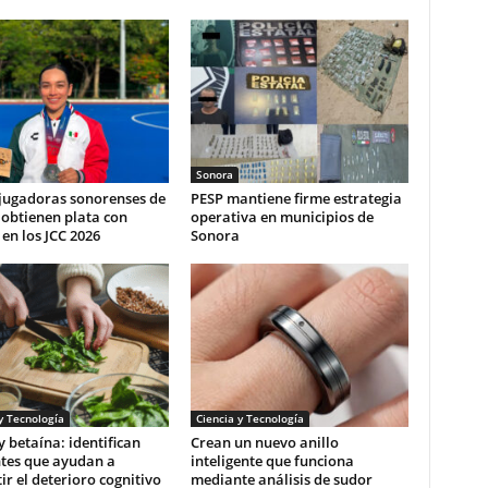
Sonora
 jugadoras sonorenses de
PESP mantiene firme estrategia
obtienen plata con
operativa en municipios de
en los JCC 2026
Sonora
y Tecnología
Ciencia y Tecnología
y betaína: identifican
Crean un nuevo anillo
ntes que ayudan a
inteligente que funciona
r el deterioro cognitivo
mediante análisis de sudor