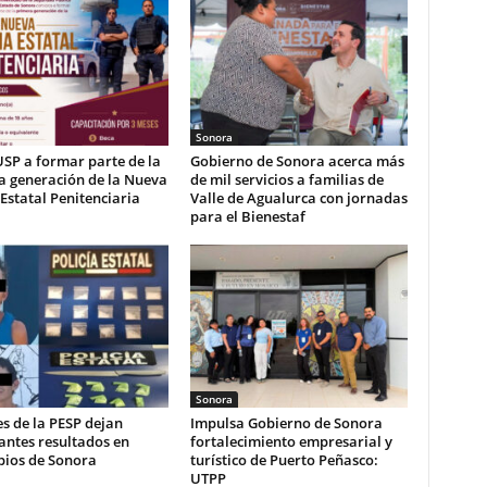
Sonora
USP a formar parte de la
Gobierno de Sonora acerca más
a generación de la Nueva
de mil servicios a familias de
 Estatal Penitenciaria
Valle de Agualurca con jornadas
para el Bienestaf
Sonora
s de la PESP dejan
Impulsa Gobierno de Sonora
antes resultados en
fortalecimiento empresarial y
pios de Sonora
turístico de Puerto Peñasco:
UTPP