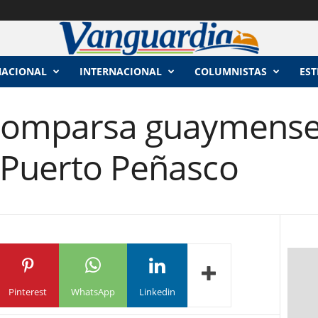
NACIONAL
INTERNACIONAL
COLUMNISTAS
EST
 comparsa guaymense
 Puerto Peñasco
Pinterest
WhatsApp
Linkedin