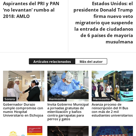
Aspirantes del PRI y PAN
Estados Unidos: el
‘no levantan’ rumbo al
presidente Donald Trump
2018: AMLO
firma nuevo veto
migratorio que suspende
la entrada de ciudadanos
de 6 países de mayoría
musulmana
Artículos relacionados
Más del autor
Sonora
Hermosillo
Hermosillo
Gobernador Durazo
Invita Gobierno Municipal
Avanza proceso de
cumple compromiso con
a jornadas gratuitas de
reinscripción del H Bus
nuevo Hospital
esterilización y baños
con más de 2 mil
Universitario en Etchojoa
contra garrapatas para
estudiantes universitarios
perros y gatos