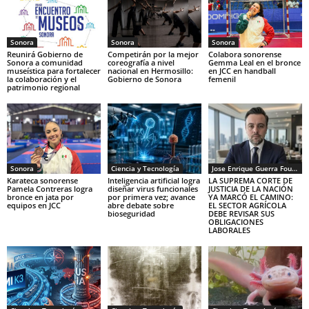
Sonora
Sonora
Sonora
Reunirá Gobierno de
Competirán por la mejor
Colabora sonorense
Sonora a comunidad
coreografía a nivel
Gemma Leal en el bronce
museística para fortalecer
nacional en Hermosillo:
en JCC en handball
la colaboración y el
Gobierno de Sonora
femenil
patrimonio regional
Sonora
Ciencia y Tecnología
Jose Enrique Guerra Fourcade
Karateca sonorense
Inteligencia artificial logra
LA SUPREMA CORTE DE
Pamela Contreras logra
diseñar virus funcionales
JUSTICIA DE LA NACIÓN
bronce en jata por
por primera vez; avance
YA MARCÓ EL CAMINO:
equipos en JCC
abre debate sobre
EL SECTOR AGRÍCOLA
bioseguridad
DEBE REVISAR SUS
OBLIGACIONES
LABORALES