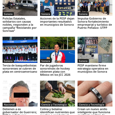
Sonora
Sonora
Sonora
Policías Estatales,
Acciones de la PESP dejan
Impulsa Gobierno de
solidarios con causas
importantes resultados
Sonora fortalecimiento
nobles, responden a la
en municipios de Sonora
empresarial y turístico de
campaña “Reciclando por
Puerto Peñasco: UTPP
Sonrisas”
Sonora
Sonora
Sonora
Tercia de basquetbolistas
Par de jugadoras
PESP mantiene firme
sonorenses se cubren de
sonorenses de hockey
estrategia operativa en
plata en centroamericano
obtienen plata con
municipios de Sonora
México en los JCC 2026
Nacional
Ciencia y Tecnología
Ciencia y Tecnología
Detienen a ex
Colina y betaína:
Crean un nuevo anillo
gobernador de Guerrero;
identifican nutrientes que
inteligente que funciona