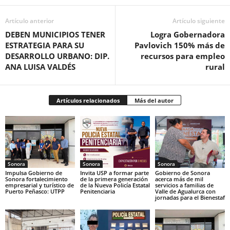
Artículo anterior
Artículo siguiente
DEBEN MUNICIPIOS TENER
Logra Gobernadora
ESTRATEGIA PARA SU
Pavlovich 150% más de
DESARROLLO URBANO: DIP.
recursos para empleo
ANA LUISA VALDÉS
rural
Artículos relacionados
Más del autor
Sonora
Sonora
Sonora
Impulsa Gobierno de
Invita USP a formar parte
Gobierno de Sonora
Sonora fortalecimiento
de la primera generación
acerca más de mil
empresarial y turístico de
de la Nueva Policía Estatal
servicios a familias de
Puerto Peñasco: UTPP
Penitenciaria
Valle de Agualurca con
jornadas para el Bienestaf