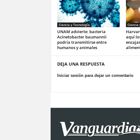
Ciencia y Tecnología
Ciencia 
UNAM advierte: bacteria
Harvar
Acinetobacter baumannii
aquí lo
podría transmitirse entre
encajan
humanos y animales
aliment
DEJA UNA RESPUESTA
Iniciar sesión para dejar un comentario