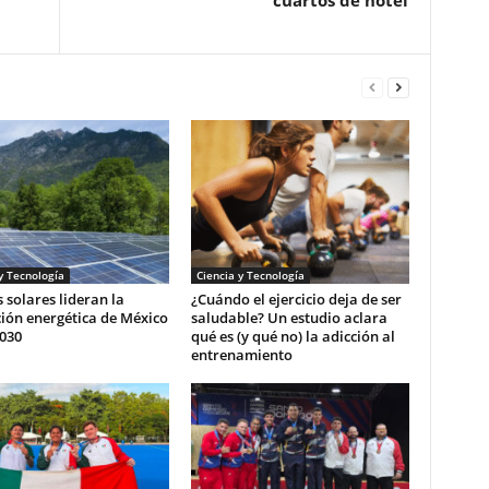
cuartos de hotel
y Tecnología
Ciencia y Tecnología
 solares lideran la
¿Cuándo el ejercicio deja de ser
ión energética de México
saludable? Un estudio aclara
030
qué es (y qué no) la adicción al
entrenamiento