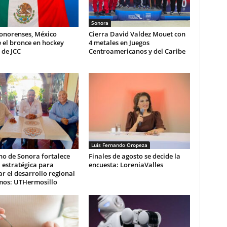
Sonora
sonorenses, México
Cierra David Valdez Mouet con
 el bronce en hockey
4 metales en Juegos
 de JCC
Centroamericanos y del Caribe
Luis Fernando Oropeza
no de Sonora fortalece
Finales de agosto se decide la
 estratégica para
encuesta: LoreniaValles
r el desarrollo regional
mos: UTHermosillo