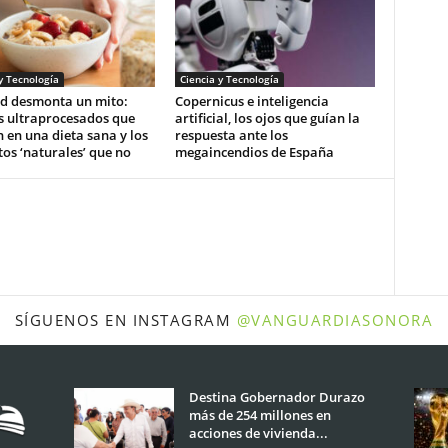
y Tecnología
Ciencia y Tecnología
d desmonta un mito:
Copernicus e inteligencia
s ultraprocesados que
artificial, los ojos que guían la
 en una dieta sana y los
respuesta ante los
os ‘naturales’ que no
megaincendios de España
SÍGUENOS EN INSTAGRAM
@VANGUARDIASONORA
Destina Gobernador Durazo
más de 254 millones en
acciones de vivienda...