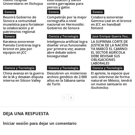
Universitario en Etchojoa
contra garrapatas para
perros y gatos
Sonora
Sonora
Sonora
Reunirá Gobierno de
Competirán por la mejor
Colabora sonorense
Sonora a comunidad
coreografía a nivel
Gemma Leal en el bronce
museística para fortalecer
nacional en Hermosillo:
en JCC en handball
la colaboración y el
Gobierno de Sonora
femenil
patrimonio regional
Sonora
Ciencia y Tecnología
Jose Enrique Guerra Fourcade
Karateca sonorense
Inteligencia artificial logra
LA SUPREMA CORTE DE
Pamela Contreras logra
diseñar virus funcionales
JUSTICIA DE LA NACIÓN
bronce en jata por
por primera vez; avance
YA MARCÓ EL CAMINO:
equipos en JCC
abre debate sobre
EL SECTOR AGRÍCOLA
bioseguridad
DEBE REVISAR SUS
OBLIGACIONES
LABORALES
Ciencia y Tecnología
Ciencia y Tecnología
Ciencia y Tecnología
China avanza en la guerra
Descubren un misterioso
El ajolote, la especie que
de la IA y desatan disputa
archivo genético de 2.000
solo sobrevive de forma
interna en Silicon Valley
años en la Sábana santa
natural en México, tendrá
de Turín
un nuevo santuario en
Xochimilco
DEJA UNA RESPUESTA
Iniciar sesión para dejar un comentario