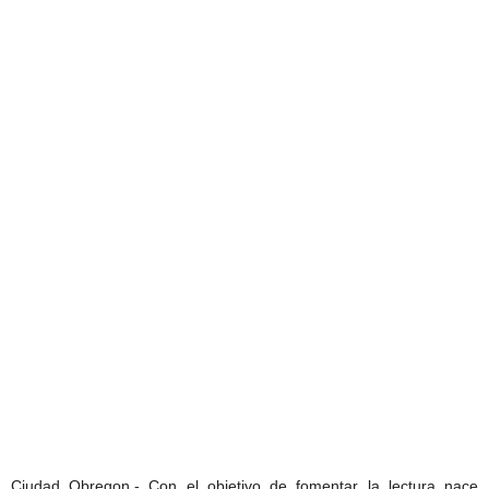
Ciudad Obregon.- Con el objetivo de fomentar la lectura nace