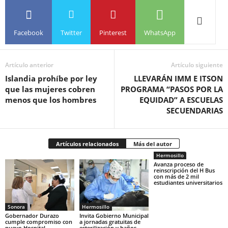
Facebook
Twitter
Pinterest
WhatsApp
Artículo anterior
Artículo siguiente
Islandia prohíbe por ley
LLEVARÁN IMM E ITSON
que las mujeres cobren
PROGRAMA “PASOS POR LA
menos que los hombres
EQUIDAD” A ESCUELAS
SECUENDARIAS
Artículos relacionados
Más del autor
Hermosillo
Avanza proceso de
reinscripción del H Bus
con más de 2 mil
estudiantes universitarios
Sonora
Hermosillo
Gobernador Durazo
Invita Gobierno Municipal
cumple compromiso con
a jornadas gratuitas de
nuevo Hospital
esterilización y baños