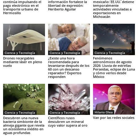
continúa impulsando el
información fortalece la
mexicano: EE.UU. detiene
pago electrónico en el
libertad de expresión:
temporalmente
transporte urbano de
Heriberto Aguilar
actividades vinculadas a
Hermosillo
exportaciones en
Michoacán
Ciencia y Tecnología
Ciencia y Tecnología
Ciencia y Tecnología
Drones recargables
¿Existe una hora
Fenómenos
mediante láser en pleno
recomendada para
astronómicos de agosto
vuelo
levantarse después de los
2026: Lluvia de estrellas
60 con un descanso
Perseidas, eclipse de Luna
reparador? Expertos
y cómo verlos desde
responden
México
Hilario Olea
Ciencia y Tecnología
Ciencia y Tecnología
Van por las redes sociales
Descubren una nueva
Científicos rusos
bacteria simbionte de la
descubren un mineral
almeja gigante que revela
cuyo valor supera al oro
un ecosistema inédito en
aguas profundas