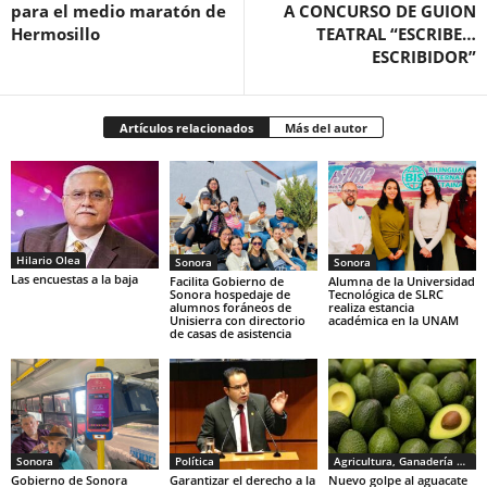
para el medio maratón de
A CONCURSO DE GUION
Hermosillo
TEATRAL “ESCRIBE…
ESCRIBIDOR”
Artículos relacionados
Más del autor
Hilario Olea
Sonora
Sonora
Las encuestas a la baja
Facilita Gobierno de
Alumna de la Universidad
Sonora hospedaje de
Tecnológica de SLRC
alumnos foráneos de
realiza estancia
Unisierra con directorio
académica en la UNAM
de casas de asistencia
Sonora
Política
Agricultura, Ganadería y Pesca
Gobierno de Sonora
Garantizar el derecho a la
Nuevo golpe al aguacate