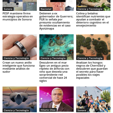
Sonora
Nacional
Ciencia y Tecnología
PESP mantiene firme
Detienen a ex
Colina y betaína:
estrategia operativa en
gobernador de Guerrero;
identifican nutrientes que
municipios de Sonora
FGR lo señala por
ayudan a combatir el
presunto ocultamiento
deterioro cognitivo en el
de evidencias en el caso
envejecimiento
Ayotzinapa
Ciencia y Tecnología
Ciencia y Tecnología
Ciencia y Tecnología
Crean un nuevo anillo
Descubren en el mar
Analizan los hongos
inteligente que funciona
Egeo un antiguo pecio
negros de Chernóbil y
mediante análisis de
repleto de ánforas con
descubren que guardan
sudor
vino que desvela una
el secreto para hacer
sorprendente red
posibles los viajes
comercial de hace 24
espaciales
siglos
Hilario Olea
Ciencia y Tecnología
Sonora