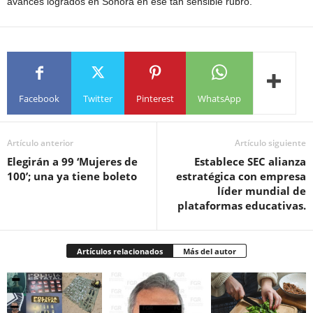
avances logrados en Sonora en ese tan sensible rubro.
Facebook
Twitter
Pinterest
WhatsApp
Artículo anterior
Artículo siguiente
Elegirán a 99 ‘Mujeres de
Establece SEC alianza
100’; una ya tiene boleto
estratégica con empresa
líder mundial de
plataformas educativas.
Artículos relacionados
Más del autor