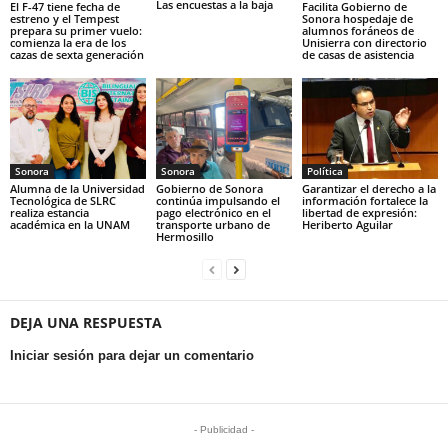
Las encuestas a la baja
El F-47 tiene fecha de
Facilita Gobierno de
estreno y el Tempest
Sonora hospedaje de
prepara su primer vuelo:
alumnos foráneos de
comienza la era de los
Unisierra con directorio
cazas de sexta generación
de casas de asistencia
Sonora
Sonora
Política
Alumna de la Universidad
Gobierno de Sonora
Garantizar el derecho a la
Tecnológica de SLRC
continúa impulsando el
información fortalece la
realiza estancia
pago electrónico en el
libertad de expresión:
académica en la UNAM
transporte urbano de
Heriberto Aguilar
Hermosillo
DEJA UNA RESPUESTA
Iniciar sesión para dejar un comentario
- Publicidad -