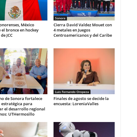
Sonora
sonorenses, México
Cierra David Valdez Mouet con
 el bronce en hockey
4 metales en Juegos
 de JCC
Centroamericanos y del Caribe
Luis Fernando Oropeza
no de Sonora fortalece
Finales de agosto se decide la
 estratégica para
encuesta: LoreniaValles
r el desarrollo regional
mos: UTHermosillo