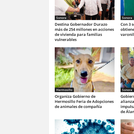
Sonora
Sonora
Destina Gobernador Durazo
Con 3 
más de 254 millones en acciones
obtiene
de vivienda para familias
varonil
vulnerables
Hermosillo
Sonora
Organiza Gobierno de
Gobier
Hermosillo Feria de Adopciones
alianza
de animales de compañía
impulsa
de Ála