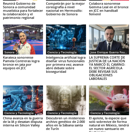
Reunirá Gobierno de
Competirán por la mejor
Colabora sonorense
Sonora a comunidad
coreografía a nivel
Gemma Leal en el bronce
museística para fortalecer
nacional en Hermosillo:
en JCC en handball
la colaboración y el
Gobierno de Sonora
femenil
patrimonio regional
Sonora
Ciencia y Tecnología
Jose Enrique Guerra Fourcade
Karateca sonorense
Inteligencia artificial logra
LA SUPREMA CORTE DE
Pamela Contreras logra
diseñar virus funcionales
JUSTICIA DE LA NACIÓN
bronce en jata por
por primera vez; avance
YA MARCÓ EL CAMINO:
equipos en JCC
abre debate sobre
EL SECTOR AGRÍCOLA
bioseguridad
DEBE REVISAR SUS
OBLIGACIONES
LABORALES
Ciencia y Tecnología
Ciencia y Tecnología
Ciencia y Tecnología
China avanza en la guerra
Descubren un misterioso
El ajolote, la especie que
de la IA y desatan disputa
archivo genético de 2.000
solo sobrevive de forma
interna en Silicon Valley
años en la Sábana santa
natural en México, tendrá
de Turín
un nuevo santuario en