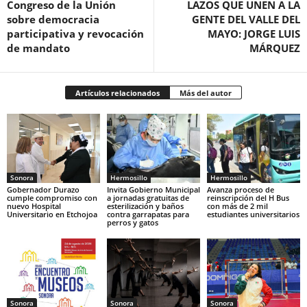
Congreso de la Unión
LAZOS QUE UNEN A LA
sobre democracia
GENTE DEL VALLE DEL
participativa y revocación
MAYO: JORGE LUIS
de mandato
MÁRQUEZ
Artículos relacionados
Más del autor
Sonora
Hermosillo
Hermosillo
Gobernador Durazo
Invita Gobierno Municipal
Avanza proceso de
cumple compromiso con
a jornadas gratuitas de
reinscripción del H Bus
nuevo Hospital
esterilización y baños
con más de 2 mil
Universitario en Etchojoa
contra garrapatas para
estudiantes universitarios
perros y gatos
Sonora
Sonora
Sonora