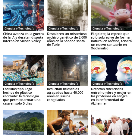
Ciencia y Tecnología
Ciencia y Tecnología
Ciencia y Tecnología
China avanza en la guerra
Descubren un misterioso
El ajolote, la especie que
de la IA y desatan disputa
archivo genético de 2.000
solo sobrevive de forma
interna en Silicon Valley
años en la Sábana santa
natural en México, tendrá
de Turín
un nuevo santuario en
Xochimilco
Ciencia y Tecnología
Ciencia y Tecnología
Ciencia y Tecnología
Ladrillos tipo Lego
Resucitan microbios
Detectan diferencias
hechos de plástico
atrapados hasta 40.000
entre hombre y mujer en
reciclado: la tecnología
años en suelos
las proteínas en sangre
que permite armar una
congelados
en la enfermedad de
casa en solo 5 días
Alzheimer