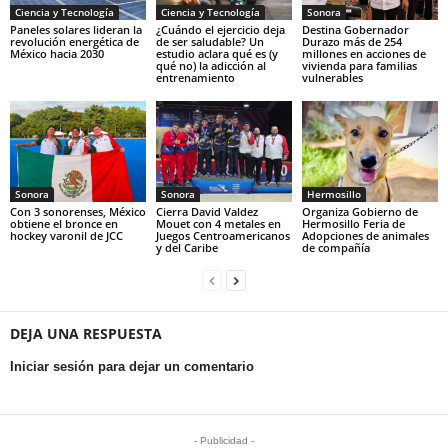
Ciencia y Tecnología
Ciencia y Tecnología
Sonora
Paneles solares lideran la
¿Cuándo el ejercicio deja
Destina Gobernador
revolución energética de
de ser saludable? Un
Durazo más de 254
México hacia 2030
estudio aclara qué es (y
millones en acciones de
qué no) la adicción al
vivienda para familias
entrenamiento
vulnerables
Sonora
Sonora
Hermosillo
Con 3 sonorenses, México
Cierra David Valdez
Organiza Gobierno de
obtiene el bronce en
Mouet con 4 metales en
Hermosillo Feria de
hockey varonil de JCC
Juegos Centroamericanos
Adopciones de animales
y del Caribe
de compañía
DEJA UNA RESPUESTA
Iniciar sesión para dejar un comentario
- Publicidad -