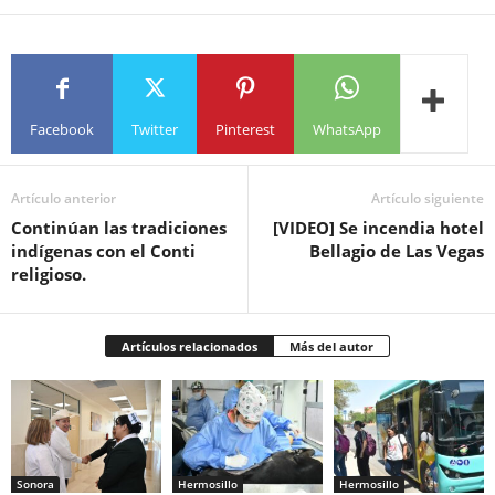
Facebook
Twitter
Pinterest
WhatsApp
Artículo anterior
Artículo siguiente
Continúan las tradiciones
[VIDEO] Se incendia hotel
indígenas con el Conti
Bellagio de Las Vegas
religioso.
Artículos relacionados
Más del autor
Sonora
Hermosillo
Hermosillo