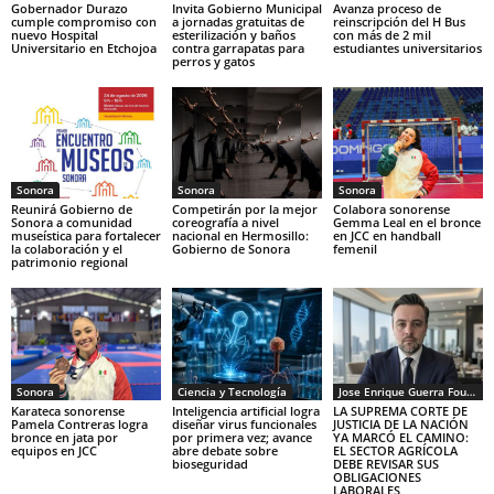
Gobernador Durazo
Invita Gobierno Municipal
Avanza proceso de
cumple compromiso con
a jornadas gratuitas de
reinscripción del H Bus
nuevo Hospital
esterilización y baños
con más de 2 mil
Universitario en Etchojoa
contra garrapatas para
estudiantes universitarios
perros y gatos
Sonora
Sonora
Sonora
Reunirá Gobierno de
Competirán por la mejor
Colabora sonorense
Sonora a comunidad
coreografía a nivel
Gemma Leal en el bronce
museística para fortalecer
nacional en Hermosillo:
en JCC en handball
la colaboración y el
Gobierno de Sonora
femenil
patrimonio regional
Sonora
Ciencia y Tecnología
Jose Enrique Guerra Fourcade
Karateca sonorense
Inteligencia artificial logra
LA SUPREMA CORTE DE
Pamela Contreras logra
diseñar virus funcionales
JUSTICIA DE LA NACIÓN
bronce en jata por
por primera vez; avance
YA MARCÓ EL CAMINO:
equipos en JCC
abre debate sobre
EL SECTOR AGRÍCOLA
bioseguridad
DEBE REVISAR SUS
OBLIGACIONES
LABORALES