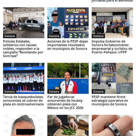
jornadas para el Bienestaf
Sonora
Sonora
Sonora
Policías Estatales,
Acciones de la PESP dejan
Impulsa Gobierno de
solidarios con causas
importantes resultados
Sonora fortalecimiento
nobles, responden a la
en municipios de Sonora
empresarial y turístico de
campaña “Reciclando por
Puerto Peñasco: UTPP
Sonrisas”
Sonora
Sonora
Sonora
Tercia de basquetbolistas
Par de jugadoras
PESP mantiene firme
sonorenses se cubren de
sonorenses de hockey
estrategia operativa en
plata en centroamericano
obtienen plata con
municipios de Sonora
México en los JCC 2026