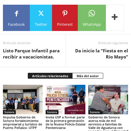
Facebook
Twitter
Pinterest
WhatsApp
Artículo anterior
Artículo siguiente
Listo Parque Infantil para
Da inicio la “Fiesta en el
recibir a vacacionistas.
Río Mayo”
Artículos relacionados
Más del autor
Sonora
Sonora
Sonora
Impulsa Gobierno de
Invita USP a formar parte
Gobierno de Sonora
Sonora fortalecimiento
de la primera generación
acerca más de mil
empresarial y turístico de
de la Nueva Policía Estatal
servicios a familias de
Puerto Peñasco: UTPP
Penitenciaria
Valle de Agualurca con