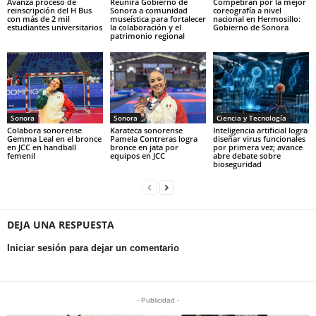
Avanza proceso de
Reunirá Gobierno de
Competirán por la mejor
reinscripción del H Bus
Sonora a comunidad
coreografía a nivel
con más de 2 mil
museística para fortalecer
nacional en Hermosillo:
estudiantes universitarios
la colaboración y el
Gobierno de Sonora
patrimonio regional
Sonora
Sonora
Ciencia y Tecnología
Colabora sonorense
Karateca sonorense
Inteligencia artificial logra
Gemma Leal en el bronce
Pamela Contreras logra
diseñar virus funcionales
en JCC en handball
bronce en jata por
por primera vez; avance
femenil
equipos en JCC
abre debate sobre
bioseguridad
DEJA UNA RESPUESTA
Iniciar sesión para dejar un comentario
- Publicidad -