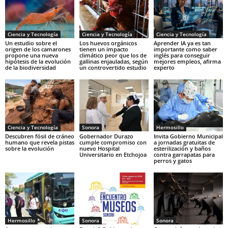
Ciencia y Tecnología
Ciencia y Tecnología
Ciencia y Tecnología
Un estudio sobre el
Los huevos orgánicos
Aprender IA ya es tan
origen de los camarones
tienen un impacto
importante como saber
propone una nueva
climático peor que los de
inglés para conseguir
hipótesis de la evolución
gallinas enjauladas, según
mejores empleos, afirma
de la biodiversidad
un controvertido estudio
experto
Ciencia y Tecnología
Sonora
Hermosillo
Descubren fósil de cráneo
Gobernador Durazo
Invita Gobierno Municipal
humano que revela pistas
cumple compromiso con
a jornadas gratuitas de
sobre la evolución
nuevo Hospital
esterilización y baños
Universitario en Etchojoa
contra garrapatas para
perros y gatos
Hermosillo
Sonora
Sonora