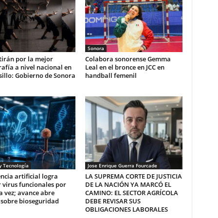
Sonora
irán por la mejor
Colabora sonorense Gemma
afía a nivel nacional en
Leal en el bronce en JCC en
illo: Gobierno de Sonora
handball femenil
y Tecnología
Jose Enrique Guerra Fourcade
ncia artificial logra
LA SUPREMA CORTE DE JUSTICIA
 virus funcionales por
DE LA NACIÓN YA MARCÓ EL
a vez; avance abre
CAMINO: EL SECTOR AGRÍCOLA
 sobre bioseguridad
DEBE REVISAR SUS
OBLIGACIONES LABORALES