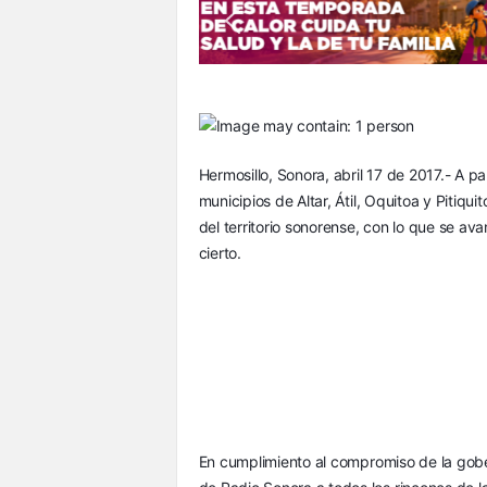
S
o
n
o
r
a
Hermosillo, Sonora, abril 17 de 2017.- A pa
municipios de Altar, Átil, Oquitoa y Pitiqui
del territorio sonorense, con lo que se av
cierto.
En cumplimiento al compromiso de la gober