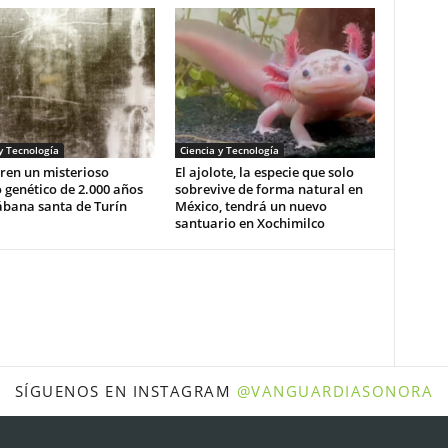
y Tecnología
Ciencia y Tecnología
ren un misterioso
El ajolote, la especie que solo
 genético de 2.000 años
sobrevive de forma natural en
ábana santa de Turín
México, tendrá un nuevo
santuario en Xochimilco
SÍGUENOS EN INSTAGRAM
@VANGUARDIASONORA