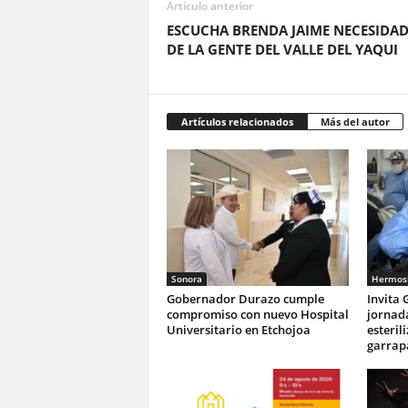
Artículo anterior
ESCUCHA BRENDA JAIME NECESIDAD
DE LA GENTE DEL VALLE DEL YAQUI
Artículos relacionados
Más del autor
Sonora
Hermosi
Gobernador Durazo cumple
Invita 
compromiso con nuevo Hospital
jornada
Universitario en Etchojoa
esteril
garrapa