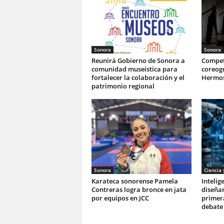
Sonora
Sonora
Reunirá Gobierno de Sonora a
Compet
comunidad museística para
coreogr
fortalecer la colaboración y el
Hermos
patrimonio regional
Sonora
Ciencia 
Karateca sonorense Pamela
Intelige
Contreras logra bronce en jata
diseñar
por equipos en JCC
primer
debate