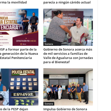
orma la movilidad
parecía a ningún cánido actual
Sonora
USP a formar parte de la
Gobierno de Sonora acerca más
a generación de la Nueva
de mil servicios a familias de
 Estatal Penitenciaria
Valle de Agualurca con jornadas
para el Bienestaf
Sonora
s de la PESP dejan
Impulsa Gobierno de Sonora