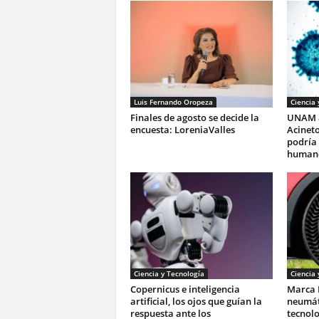
Luis Fernando Oropeza
Ciencia 
Finales de agosto se decide la
UNAM a
encuesta: LoreniaValles
Acinet
podría 
humano
Ciencia y Tecnología
Ciencia 
Copernicus e inteligencia
Marca M
artificial, los ojos que guían la
neumáti
respuesta ante los
tecnolo