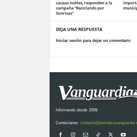
causas nobles, responden a la
import
campaña “Reciclando por
munici
Sonrisas”
DEJA UNA RESPUESTA
Iniciar sesión para dejar un comentario
Informando desde 2009.
Contáctanos:
contacto@periodicovanguardia