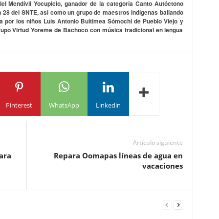
iel Mendívil Yocupicio, ganador de la categoría Canto Autóctono
ón 28 del SNTE, así como un grupo de maestros indígenas bailando
a por los niños Luis Antonio Buitimea Sómochi de Pueblo Viejo y
upo Virtud Yoreme de Bachoco con música tradicional en lengua
Pinterest
WhatsApp
Linkedin
Artículo siguiente
ara
Repara Oomapas líneas de agua en
vacaciones