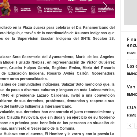
rollado en la Plaza Juárez para celebrar el Día Panamericano del
oto Holguín, a través de la coordinación de Asuntos Indígenas que
s de la Supervisión Escolar Indígena del SNTE Sección 28,
Fina
encu
HSME
alazar Soto Secretario del Ayuntamiento, María de los Angeles
n Miguel Hurtado Nieblas, en representación de Víctor Gutiérrez
Las 
orte, Crucita Huipas García, Regidora Etnica, María del Rosario
 de Educación Indígena, Rosario Avilés Carlón, Gobernadora
RMNC
entre otras personalidades.
ntantes de comunidades indígenas, Salazar Soto mencionó que, la
Van 
ue da paso a diversas culturas y lenguas en toda Latinoamérica,
RMNC
1940 el presidente Lázaro Cárdenas, invitó a una convención
hablaron de sus derechos, problemas, demandas y respeto a sus
 del Instituto Indigenista Interamericano.
CUA
volución, sus derechos han encontrado el justo reconocimiento y
HSME
ora Claudia Pavlovich, que sin duda y en ejercicio de su Gobierno
 pone en práctica para beneficio de las personas en situación de
nas, manifestó el Secretario de la Comuna.
a Huicoza con el cuento, El Hombre y la zorra y con la poesía La