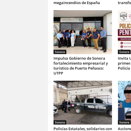
megaincendios de España
transf
Sonora
Sonora
Impulsa Gobierno de Sonora
Invita 
fortalecimiento empresarial y
primer
turístico de Puerto Peñasco:
Policía
UTPP
Sonora
Sonora
Policías Estatales, solidarios con
Accione