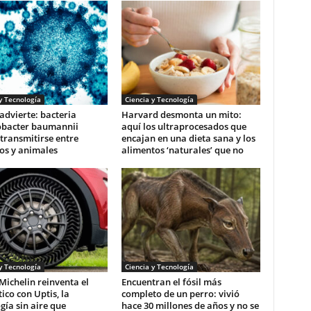
y Tecnología
Ciencia y Tecnología
dvierte: bacteria
Harvard desmonta un mito:
obacter baumannii
aquí los ultraprocesados que
transmitirse entre
encajan en una dieta sana y los
s y animales
alimentos ‘naturales’ que no
y Tecnología
Ciencia y Tecnología
ichelin reinventa el
Encuentran el fósil más
co con Uptis, la
completo de un perro: vivió
gía sin aire que
hace 30 millones de años y no se