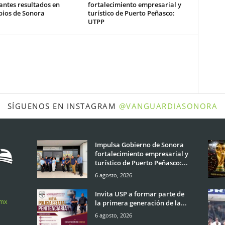
antes resultados en
fortalecimiento empresarial y
pios de Sonora
turístico de Puerto Peñasco:
UTPP
SÍGUENOS EN INSTAGRAM
@VANGUARDIASONORA
Impulsa Gobierno de Sonora
fortalecimiento empresarial y
turístico de Puerto Peñasco:...
6 agosto, 2026
Invita USP a formar parte de
.mx
la primera generación de la...
6 agosto, 2026