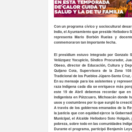
S
o
n
o
Con un programa cívico y sociocultural desar
r
Indio, el Ayuntamiento que preside Heliodoro S
a
representa Mario Borbón Ruelas y docente
conmemoraron tan importante fecha.
El presídium estuvo integrado por Gonzalo S
Velázquez Yocupicio, Síndico Procurador, Jua
Obeso, director de Educación, Cultura y Dep
Quijano Cota, Supervisora de la Zona 108
Tradicional de los Pueblos Júpare-Santa Cruz, 
En su mensaje para los asistentes y represe
raza indígena cada día se enriquece más porq
este 19 de Abril debemos recordar que en 
indigenista en Pátzcuaro, Michoacán donde 
usos y costumbres por lo que surgió la creación
A través de los gobiernos emanados de la Re
la justicia que con equidad ejerce la Gobernad
Municipal, el Alcalde Heliodoro Soto Holguín,
pobreza, sobre todo en las comunidades indíge
Durante el programa, participó Benjamín Leyv