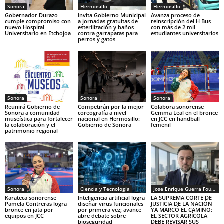
Sonora
Hermosillo
Hermosillo
Gobernador Durazo
Invita Gobierno Municipal
Avanza proceso de
cumple compromiso con
a jornadas gratuitas de
reinscripción del H Bus
nuevo Hospital
esterilización y baños
con más de 2 mil
Universitario en Etchojoa
contra garrapatas para
estudiantes universitarios
perros y gatos
Sonora
Sonora
Sonora
Reunirá Gobierno de
Competirán por la mejor
Colabora sonorense
Sonora a comunidad
coreografía a nivel
Gemma Leal en el bronce
museística para fortalecer
nacional en Hermosillo:
en JCC en handball
la colaboración y el
Gobierno de Sonora
femenil
patrimonio regional
Sonora
Ciencia y Tecnología
Jose Enrique Guerra Fourcade
Karateca sonorense
Inteligencia artificial logra
LA SUPREMA CORTE DE
Pamela Contreras logra
diseñar virus funcionales
JUSTICIA DE LA NACIÓN
bronce en jata por
por primera vez; avance
YA MARCÓ EL CAMINO:
equipos en JCC
abre debate sobre
EL SECTOR AGRÍCOLA
bioseguridad
DEBE REVISAR SUS