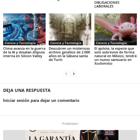
OBLIGACIONES
LABORALES
Ciencia y Tecnología
Ciencia y Tecnología
Ciencia y Tecnología
China avanza en la guerra
Descubren un misterioso
El ajolote, la especie que
de la IA y desatan disputa
archivo genético de 2.000
solo sobrevive de forma
interna en Silicon Valley
años en la Sábana santa
natural en México, tendrá
de Turín
un nuevo santuario en
Xochimilco
DEJA UNA RESPUESTA
Iniciar sesión para dejar un comentario
- Publicidad -