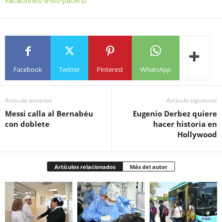
vacaciones-a-los-pacers/
Facebook
Twitter
Pinterest
WhatsApp
Artículo anterior
Artículo siguiente
Messi calla al Bernabéu
Eugenio Derbez quiere
con doblete
hacer historia en
Hollywood
Artículos relacionados
Más del autor