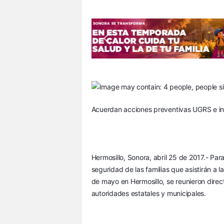
S
o
n
o
r
a
Acuerdan acciones preventivas UGRS e ins
Hermosillo, Sonora, abril 25 de 2017.- Par
seguridad de las familias que asistirán a l
de mayo en Hermosillo, se reunieron direc
autoridades estatales y municipales.