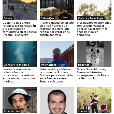
Sonora
SabiasQue
Ciencia y Tecnología
Gobierno de Sonora
Prefiere quedarse un año
Tres hábitos relacionados
fortalece la reforestación
en prisión antes que
con la salud vascular
y la participación
regresar el dinero que
podrían favorecer más
comunitaria en el Bosque
recibió por error en su
años de vida sin
Urbano La Sauceda
cuenta bancaria
demencia
Ciencia y Tecnología
Internacional
Deportes
La acidificación de los
Entre la vida y el desierto:
Muere Steve Monreal,
océanos habría
la misión de Humane
figura del histórico
provocado una antigua
Borders para salvar vidas
bicampeonato de Rayos
extinción de organismos
en la frontera entre
de Hermosillo
marinos
Sonora y Arizona
Espectáculos
Sonora