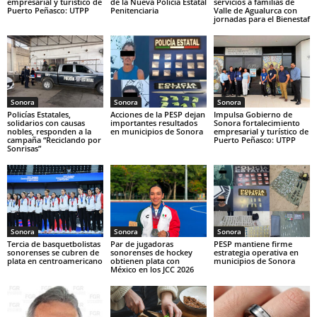
empresarial y turístico de
de la Nueva Policía Estatal
servicios a familias de
Puerto Peñasco: UTPP
Penitenciaria
Valle de Agualurca con
jornadas para el Bienestaf
Sonora
Sonora
Sonora
Policías Estatales,
Acciones de la PESP dejan
Impulsa Gobierno de
solidarios con causas
importantes resultados
Sonora fortalecimiento
nobles, responden a la
en municipios de Sonora
empresarial y turístico de
campaña “Reciclando por
Puerto Peñasco: UTPP
Sonrisas”
Sonora
Sonora
Sonora
Tercia de basquetbolistas
Par de jugadoras
PESP mantiene firme
sonorenses se cubren de
sonorenses de hockey
estrategia operativa en
plata en centroamericano
obtienen plata con
municipios de Sonora
México en los JCC 2026