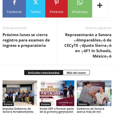
Facebook
Twitter
Pinterest
WhatsApp
Artículo anterior
Artículo siguiente
Próximo lunes se cierra
Representarán a Sonora
registro para examen de
┬ôImparables┬ö de
ingreso a preparatoria
CECyTE ┬ôJusto Sierra┬ö
en ┬ôF1 In Schools,
México┬ö
Artículos relacionados
Más del autor
Sonora
Sonora
Sonora
Impulsa Gobierno de
Invita USP a formar parte
Gobierno de Sonora
Sonora fortalecimiento
de la primera generación
acerca más de mil