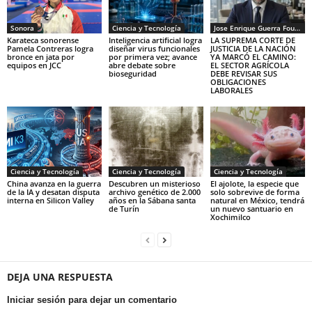
Sonora
Ciencia y Tecnología
Jose Enrique Guerra Fourcade
Karateca sonorense
Inteligencia artificial logra
LA SUPREMA CORTE DE
Pamela Contreras logra
diseñar virus funcionales
JUSTICIA DE LA NACIÓN
bronce en jata por
por primera vez; avance
YA MARCÓ EL CAMINO:
equipos en JCC
abre debate sobre
EL SECTOR AGRÍCOLA
bioseguridad
DEBE REVISAR SUS
OBLIGACIONES
LABORALES
Ciencia y Tecnología
Ciencia y Tecnología
Ciencia y Tecnología
China avanza en la guerra
Descubren un misterioso
El ajolote, la especie que
de la IA y desatan disputa
archivo genético de 2.000
solo sobrevive de forma
interna en Silicon Valley
años en la Sábana santa
natural en México, tendrá
de Turín
un nuevo santuario en
Xochimilco
DEJA UNA RESPUESTA
Iniciar sesión para dejar un comentario