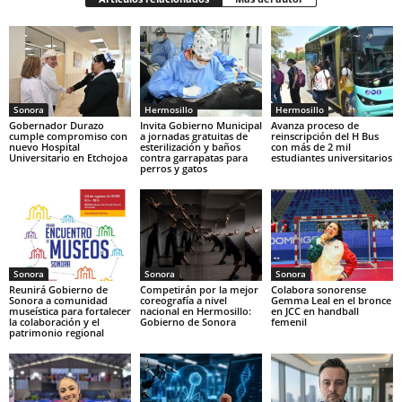
Sonora
Hermosillo
Hermosillo
Gobernador Durazo
Invita Gobierno Municipal
Avanza proceso de
cumple compromiso con
a jornadas gratuitas de
reinscripción del H Bus
nuevo Hospital
esterilización y baños
con más de 2 mil
Universitario en Etchojoa
contra garrapatas para
estudiantes universitarios
perros y gatos
Sonora
Sonora
Sonora
Reunirá Gobierno de
Competirán por la mejor
Colabora sonorense
Sonora a comunidad
coreografía a nivel
Gemma Leal en el bronce
museística para fortalecer
nacional en Hermosillo:
en JCC en handball
la colaboración y el
Gobierno de Sonora
femenil
patrimonio regional